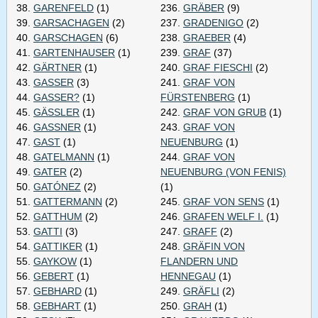
38.
GARENFELD
(1)
236.
GRÄBER
(9)
39.
GARSACHAGEN
(2)
237.
GRADENIGO
(2)
40.
GARSCHAGEN
(6)
238.
GRAEBER
(4)
41.
GARTENHAUSER
(1)
239.
GRAF
(37)
42.
GÄRTNER
(1)
240.
GRAF FIESCHI
(2)
43.
GASSER
(3)
241.
GRAF VON
44.
GASSER?
(1)
FÜRSTENBERG
(1)
45.
GÄSSLER
(1)
242.
GRAF VON GRUB
(1)
46.
GASSNER
(1)
243.
GRAF VON
47.
GAST
(1)
NEUENBURG
(1)
48.
GATELMANN
(1)
244.
GRAF VON
49.
GATER
(2)
NEUENBURG (VON FENIS)
50.
GATÓNEZ
(2)
(1)
51.
GATTERMANN
(2)
245.
GRAF VON SENS
(1)
52.
GATTHUM
(2)
246.
GRAFEN WELF I.
(1)
53.
GATTI
(3)
247.
GRAFF
(2)
54.
GATTIKER
(1)
248.
GRÄFIN VON
55.
GAYKOW
(1)
FLANDERN UND
56.
GEBERT
(1)
HENNEGAU
(1)
57.
GEBHARD
(1)
249.
GRÄFLI
(2)
58.
GEBHART
(1)
250.
GRAH
(1)