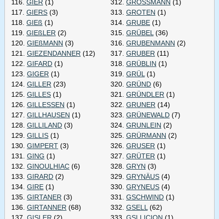
116.
GIER
(1)
312.
GROSSMANN
(1)
117.
GIERS
(3)
313.
GROTEN
(1)
118.
GIEß
(1)
314.
GRUBE
(1)
119.
GIEßLER
(2)
315.
GRÜBEL
(36)
120.
GIEßMANN
(3)
316.
GRUBENMANN
(2)
121.
GIEZENDANNER
(12)
317.
GRUBER
(11)
122.
GIFARD
(1)
318.
GRÜBLIN
(1)
123.
GIGER
(1)
319.
GRÜL
(1)
124.
GILLER
(23)
320.
GRÜND
(6)
125.
GILLES
(1)
321.
GRÜNDLER
(1)
126.
GILLESSEN
(1)
322.
GRUNER
(14)
127.
GILLHAUSEN
(1)
323.
GRÜNEWALD
(7)
128.
GILLILAND
(3)
324.
GRUNLEIN
(2)
129.
GILLIS
(1)
325.
GRÜRMANN
(2)
130.
GIMPERT
(3)
326.
GRUSER
(1)
131.
GING
(1)
327.
GRÜTER
(1)
132.
GINOULHIAC
(6)
328.
GRYN
(3)
133.
GIRARD
(2)
329.
GRYNÄUS
(4)
134.
GIRE
(1)
330.
GRYNEUS
(4)
135.
GIRTANER
(3)
331.
GSCHWIND
(1)
136.
GIRTANNER
(68)
332.
GSELL
(62)
137.
GISLER
(2)
333.
GSLLICION
(1)