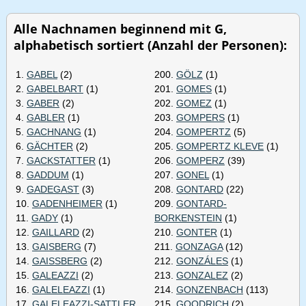
Alle Nachnamen beginnend mit G,
alphabetisch sortiert (Anzahl der Personen):
1.
GABEL
(2)
200.
GÖLZ
(1)
2.
GABELBART
(1)
201.
GOMES
(1)
3.
GABER
(2)
202.
GOMEZ
(1)
4.
GABLER
(1)
203.
GOMPERS
(1)
5.
GACHNANG
(1)
204.
GOMPERTZ
(5)
6.
GÄCHTER
(2)
205.
GOMPERTZ KLEVE
(1)
7.
GACKSTATTER
(1)
206.
GOMPERZ
(39)
8.
GADDUM
(1)
207.
GONEL
(1)
9.
GADEGAST
(3)
208.
GONTARD
(22)
10.
GADENHEIMER
(1)
209.
GONTARD-
11.
GADY
(1)
BORKENSTEIN
(1)
12.
GAILLARD
(2)
210.
GONTER
(1)
13.
GAISBERG
(7)
211.
GONZAGA
(12)
14.
GAISSBERG
(2)
212.
GONZÁLES
(1)
15.
GALEAZZI
(2)
213.
GONZALEZ
(2)
16.
GALELEAZZI
(1)
214.
GONZENBACH
(113)
17.
GALELEAZZI-SATTLER
215.
GOODRICH
(2)