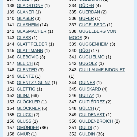
138.
GLADSTONE
(1)
334.
GÜDER
(4)
139.
GLANER
(1)
335.
GUERDAN
(2)
140.
GLASER
(3)
336.
GUFER
(1)
141.
GLASHEIM
(14)
337.
GUGELBERG
(1)
142.
GLASMACHER
(1)
338.
GUGELBERG VON
143.
GLASS
(1)
MOOS
(8)
144.
GLATTFELDER
(1)
339.
GUGGENHEIM
(3)
145.
GLATTMANN
(1)
340.
GÜGI
(17)
146.
GLEBOVIC
(3)
341.
GUGLIELMO
(1)
147.
GLEICH
(2)
342.
GUGOLZ
(1)
148.
GLENTER
(3)
343.
GUILLAUME BIDONIET
149.
GLENTZ
(1)
(1)
150.
GLENTZ \ GLINZ
(1)
344.
GUINES
(1)
151.
GLETTIG
(1)
345.
GUISKARD
(4)
152.
GLINZ
(68)
346.
GUITAY
(1)
153.
GLÖCKLER
(1)
347.
GUITIÉRREZ
(2)
154.
GLÖCKNER
(6)
348.
GÜLCH
(7)
155.
GLUCKI
(2)
349.
GULDENAST
(1)
156.
GLUSS
(1)
350.
GÜLDENBROICH
(2)
157.
GMÜNDER
(86)
351.
GULDI
(1)
158.
GMÜR
(1)
352.
GULDIN
(36)