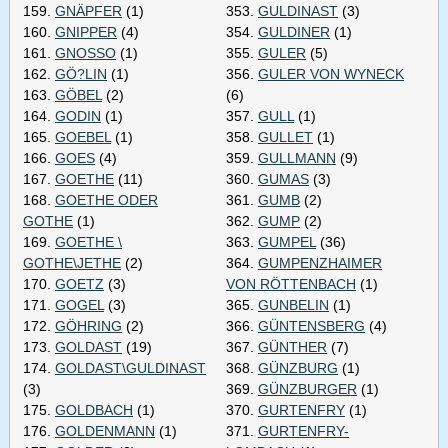
159.
GNÄPFER
(1)
353.
GULDINAST
(3)
160.
GNIPPER
(4)
354.
GULDINER
(1)
161.
GNOSSO
(1)
355.
GULER
(5)
162.
GÖ?LIN
(1)
356.
GULER VON WYNECK
163.
GÖBEL
(2)
(6)
164.
GODIN
(1)
357.
GULL
(1)
165.
GOEBEL
(1)
358.
GULLET
(1)
166.
GOES
(4)
359.
GULLMANN
(9)
167.
GOETHE
(11)
360.
GUMAS
(3)
168.
GOETHE ODER
361.
GUMB
(2)
GOTHE
(1)
362.
GUMP
(2)
169.
GOETHE \
363.
GUMPEL
(36)
GOTHE\JETHE
(2)
364.
GUMPENZHAIMER
170.
GOETZ
(3)
VON RÖTTENBACH
(1)
171.
GOGEL
(3)
365.
GUNBELIN
(1)
172.
GÖHRING
(2)
366.
GÜNTENSBERG
(4)
173.
GOLDAST
(19)
367.
GÜNTHER
(7)
174.
GOLDAST\GULDINAST
368.
GÜNZBURG
(1)
(3)
369.
GÜNZBURGER
(1)
175.
GOLDBACH
(1)
370.
GURTENFRY
(1)
176.
GOLDENMANN
(1)
371.
GURTENFRY-