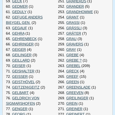
59.
GECK
(7)
251.
GRAHERDS
(1)
60.
GEDMER
(1)
252.
GRANDER
(5)
61.
GEDULY
(1)
253.
GRANDHOMME
(1)
62.
GEFUGE ANDERS
254.
GRANT
(1)
BIßYGEL GEN.
(2)
255.
GRASSI
(1)
63.
GEGAUF
(1)
256.
GRÄSSLI
(3)
64.
GEHRA
(1)
257.
GRÄTER
(7)
65.
GEHRENBECK
(1)
258.
GRAU
(3)
66.
GEHRINGER
(1)
259.
GRAVERS
(1)
67.
GEIGER
(4)
260.
GRAY
(1)
68.
GEILINGER
(3)
261.
GREBE
(4)
69.
GEILLARD
(2)
262.
GREBE ?
(1)
70.
GEISER
(1)
263.
GREBEL
(209)
71.
GEISHALTER
(1)
264.
GRECK
(4)
72.
GEISSER
(1)
265.
GREEF
(15)
73.
GEISTHÖVEL
(2)
266.
GREEN
(1)
74.
GEITZEN\GEITZ
(2)
267.
GREENSLADE
(1)
75.
GELBART
(4)
268.
GREEVEN
(8)
76.
GELDRICH VON
269.
GREILINGER
(1)
SIGMARSHOFEN
(2)
270.
GREIN
(1)
77.
GENGER
(1)
271.
GREINER
(1)
78.
GEORG
(1)
272.
GREINERT
(1)