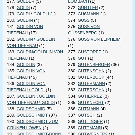
177.
GOLDER
(3)
LOMBACH
(1)
178.
GÖLDI
(7)
372.
GÜRTLER
(2)
179.
GÖLDI \ GÖLDLI
(1)
373.
GUßMANN
(1)
180.
GÖLDIN
(4)
374.
GÜSS
(5)
181.
GÖLDIN VON
375.
GÜSS VON
TIEFENAU
(17)
GÜSSENBERG
(1)
182.
GÖLDIN \ GÖLDLIN
376.
GÜSS VON LEIPHEIM
VON TIEFENAU
(1)
(1)
183.
GÖLDIN\GÖLDLIN VON
377.
GUSTORFF
(1)
TIEFENAU
(1)
378.
GUT
(1)
184.
GÖLDLIN
(3)
379.
GUTENBERGER
(36)
185.
GÖLDLIN VON
380.
GUTENSOHN
(2)
TIEFENAU
(45)
381.
GÜTERBOCK
(44)
186.
GÖLDLIN VON
382.
GUTERMANN
(2)
TIEFENAU \ GÖLDI
(1)
383.
GUTERSOHN
(1)
187.
GÖLDLIN \ GÖLDIN
384.
GUTIÉRREZ
(3)
VON TIEFENAU \ GÖLDI
(1)
385.
GUTKNECHT
(2)
188.
GOLDSCHMID
(5)
386.
GUTMANN
(4)
189.
GOLDSCHMIDT
(97)
387.
GUTSCH
(2)
190.
GOLDSCHMIDT ZUM
388.
GÜTTINGER
(1)
GRÜNEN LÖWEN
(2)
389.
GUTTMANN
(5)
191.
GOLDSCHMIDT-BONN
390.
GUTWERNER?
(1)