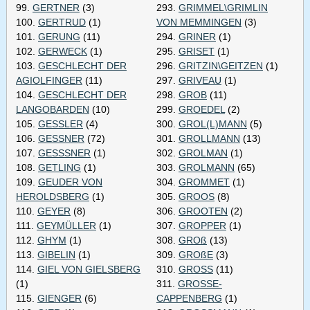
99.
GERTNER
(3)
293.
GRIMMEL\GRIMLIN
100.
GERTRUD
(1)
VON MEMMINGEN
(3)
101.
GERUNG
(11)
294.
GRINER
(1)
102.
GERWECK
(1)
295.
GRISET
(1)
103.
GESCHLECHT DER
296.
GRITZIN\GEITZEN
(1)
AGIOLFINGER
(11)
297.
GRIVEAU
(1)
104.
GESCHLECHT DER
298.
GROB
(11)
LANGOBARDEN
(10)
299.
GROEDEL
(2)
105.
GESSLER
(4)
300.
GROL(L)MANN
(5)
106.
GESSNER
(72)
301.
GROLLMANN
(13)
107.
GESSSNER
(1)
302.
GROLMAN
(1)
108.
GETLING
(1)
303.
GROLMANN
(65)
109.
GEUDER VON
304.
GROMMET
(1)
HEROLDSBERG
(1)
305.
GROOS
(8)
110.
GEYER
(8)
306.
GROOTEN
(2)
111.
GEYMÜLLER
(1)
307.
GROPPER
(1)
112.
GHYM
(1)
308.
GROß
(13)
113.
GIBELIN
(1)
309.
GROßE
(3)
114.
GIEL VON GIELSBERG
310.
GROSS
(11)
(1)
311.
GROSSE-
115.
GIENGER
(6)
CAPPENBERG
(1)