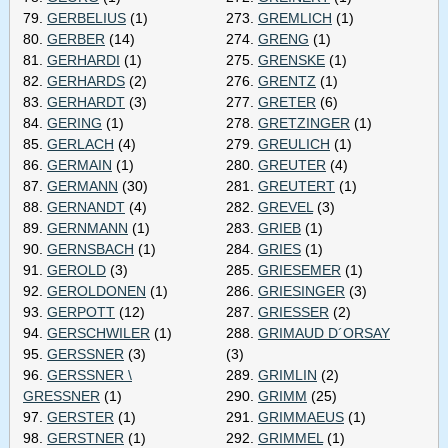
79.
GERBELIUS
(1)
273.
GREMLICH
(1)
80.
GERBER
(14)
274.
GRENG
(1)
81.
GERHARDI
(1)
275.
GRENSKE
(1)
82.
GERHARDS
(2)
276.
GRENTZ
(1)
83.
GERHARDT
(3)
277.
GRETER
(6)
84.
GERING
(1)
278.
GRETZINGER
(1)
85.
GERLACH
(4)
279.
GREULICH
(1)
86.
GERMAIN
(1)
280.
GREUTER
(4)
87.
GERMANN
(30)
281.
GREUTERT
(1)
88.
GERNANDT
(4)
282.
GREVEL
(3)
89.
GERNMANN
(1)
283.
GRIEB
(1)
90.
GERNSBACH
(1)
284.
GRIES
(1)
91.
GEROLD
(3)
285.
GRIESEMER
(1)
92.
GEROLDONEN
(1)
286.
GRIESINGER
(3)
93.
GERPOTT
(12)
287.
GRIESSER
(2)
94.
GERSCHWILER
(1)
288.
GRIMAUD D´ORSAY
95.
GERSSNER
(3)
(3)
96.
GERSSNER \
289.
GRIMLIN
(2)
GRESSNER
(1)
290.
GRIMM
(25)
97.
GERSTER
(1)
291.
GRIMMAEUS
(1)
98.
GERSTNER
(1)
292.
GRIMMEL
(1)