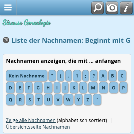
Strauss Genealogie
Liste der Nachnamen: Beginnt mit G
Nachnamen anzeigen, die mit ... anfangen
Kein Nachname
"
(
.
1
;
?
A
B
C
D
E
F
G
H
I
J
K
L
M
N
O
P
Q
R
S
T
U
V
W
Y
Z
`
Zeige alle Nachnamen
(alphabetisch sortiert) |
Übersichtsseite Nachnamen