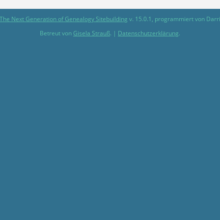
The Next Generation of Genealogy Sitebuilding
v. 15.0.1, programmiert von Darr
Betreut von
Gisela Strauß
. |
Datenschutzerklärung
.