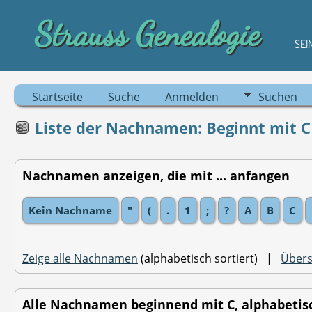
Strauss Genealogie
SEI
Startseite
Suche
Anmelden
Suchen
Liste der Nachnamen: Beginnt mit C
Nachnamen anzeigen, die mit ... anfangen
Kein Nachname
"
(
.
1
;
?
A
B
C
Zeige alle Nachnamen
(alphabetisch sortiert) |
Übers
Alle Nachnamen beginnend mit C, alphabetisch