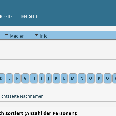
NE SEITE
IHRE SEITE
Medien
Info
D
E
F
G
H
I
J
K
L
M
N
O
P
Q
ichtsseite Nachnamen
 sortiert (Anzahl der Personen):