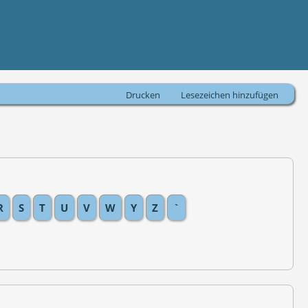
Drucken
Lesezeichen hinzufügen
R
S
T
U
V
W
Y
Z
`