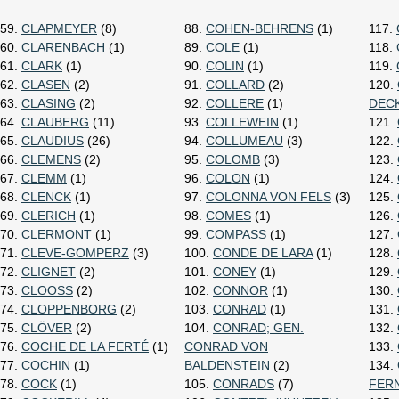
59.
CLAPMEYER
(8)
88.
COHEN-BEHRENS
(1)
117.
60.
CLARENBACH
(1)
89.
COLE
(1)
118.
61.
CLARK
(1)
90.
COLIN
(1)
119.
62.
CLASEN
(2)
91.
COLLARD
(2)
120.
63.
CLASING
(2)
92.
COLLERE
(1)
DEC
64.
CLAUBERG
(11)
93.
COLLEWEIN
(1)
121.
65.
CLAUDIUS
(26)
94.
COLLUMEAU
(3)
122.
66.
CLEMENS
(2)
95.
COLOMB
(3)
123.
67.
CLEMM
(1)
96.
COLON
(1)
124.
68.
CLENCK
(1)
97.
COLONNA VON FELS
(3)
125.
69.
CLERICH
(1)
98.
COMES
(1)
126.
70.
CLERMONT
(1)
99.
COMPASS
(1)
127.
71.
CLEVE-GOMPERZ
(3)
100.
CONDE DE LARA
(1)
128.
72.
CLIGNET
(2)
101.
CONEY
(1)
129.
73.
CLOOSS
(2)
102.
CONNOR
(1)
130.
74.
CLOPPENBORG
(2)
103.
CONRAD
(1)
131.
75.
CLÖVER
(2)
104.
CONRAD; GEN.
132.
76.
COCHE DE LA FERTÉ
(1)
CONRAD VON
133.
77.
COCHIN
(1)
BALDENSTEIN
(2)
134.
78.
COCK
(1)
105.
CONRADS
(7)
FER