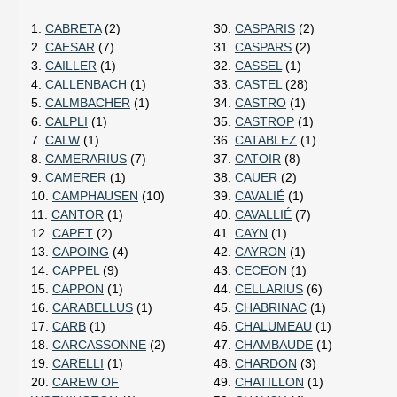
1.
CABRETA
(2)
30.
CASPARIS
(2)
2.
CAESAR
(7)
31.
CASPARS
(2)
3.
CAILLER
(1)
32.
CASSEL
(1)
4.
CALLENBACH
(1)
33.
CASTEL
(28)
5.
CALMBACHER
(1)
34.
CASTRO
(1)
6.
CALPLI
(1)
35.
CASTROP
(1)
7.
CALW
(1)
36.
CATABLEZ
(1)
8.
CAMERARIUS
(7)
37.
CATOIR
(8)
9.
CAMERER
(1)
38.
CAUER
(2)
10.
CAMPHAUSEN
(10)
39.
CAVALIÉ
(1)
11.
CANTOR
(1)
40.
CAVALLIÉ
(7)
12.
CAPET
(2)
41.
CAYN
(1)
13.
CAPOING
(4)
42.
CAYRON
(1)
14.
CAPPEL
(9)
43.
CECEON
(1)
15.
CAPPON
(1)
44.
CELLARIUS
(6)
16.
CARABELLUS
(1)
45.
CHABRINAC
(1)
17.
CARB
(1)
46.
CHALUMEAU
(1)
18.
CARCASSONNE
(2)
47.
CHAMBAUDE
(1)
19.
CARELLI
(1)
48.
CHARDON
(3)
20.
CAREW OF
49.
CHATILLON
(1)