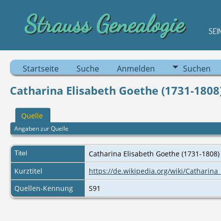
Strauss Genealogie
SEI
Startseite
Suche
Anmelden
Suchen
Catharina Elisabeth Goethe (1731-1808
Quelle
Angaben zur Quelle
Titel
Catharina Elisabeth Goethe (1731-1808
Kurztitel
https://de.wikipedia.org/wiki/Catharina
Quellen-Kennung
S91