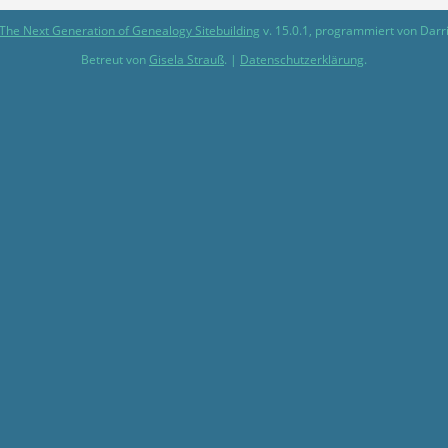
The Next Generation of Genealogy Sitebuilding
v. 15.0.1, programmiert von Darr
Betreut von
Gisela Strauß
. |
Datenschutzerklärung
.