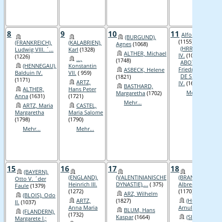
8
9
10
11
Alfons VIII.
(BURGUND),
(1155)
(FRANKREICH),
(KALABRIEN),
Agnes
(1068)
(HRR), Heinrich
Ludwig VIII. ´...
Karl
(1328)
ALTHER, Michael
IV.
(1050)
(1226)
...,
(1748)
ABOTT, Ernst
(HENNEGAU),
Konstantin
Friedrich
(1843)
ASBECK, Helene
Balduin IV.
VII.
( 959)
DE SPINA, Peter
(1821)
(1171)
ARTZ,
IV.
(1630)
BASTHARD,
ALTHER,
Hans Peter
Mehr...
Margaretha
(1702)
Anna
(1631)
(1721)
Mehr...
ARTZ, Maria
CASTEL,
Margaretha
Maria Salome
(1798)
(1790)
Mehr...
Mehr...
15
16
17
18
(BAYERN),
(ENGLAND),
(VALENTINIANISCHE
(BRANDENBURG)
Otto V. ´der
Heinrich III.
DYNASTIE),...
( 375)
Albrecht I. ´...
Faule
(1379)
(1272)
(1170)
ARZ, Wilhelm
(BLOIS), Odo
ARTZ,
(1827)
(HOLLAND),
II.
(1037)
Anna Maria
Arnulf
( 993)
BLUM, Hans
(FLANDERN),
(1732)
Kaspar
(1664)
(SIZILIEN),
Margarete I.;