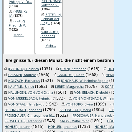
(ZIEGENHAIN),
Philipp IV. ´d...
Gottfried VI.
(1314)
(1304)
(HRR), Karl
BITTERLIN,
IV.
(1378)
Lienhart der
(PFALZ),
Jüng...
(1484)
Friedrich V.
(1632)
BURGAUER,
Mehr...
Johannes
(1611)
Mehr...
Ereignisse für diesen Monat, die nicht einem bestimmten Tag
(1031)
(1615)
(EZZONEN), Heinrich
(TRYN), Katharina
DU FAY, Helena
(1566)
(1668)
GESSNER, Andreas
GMÜNDER, Judith
HENKING, Carl W
(1521)
(1871)
HOLZACH, Eucharius
JONGHAUS, Wilhelmine Sophie
K
(1582)
(1678)
KÄUFFLIN, Ulrich
KEREZ, Margaretha
KORTE, Anna Cat
(1561)
(1565)
NALLINGEN, VON VON Ottilia
VON ERLACH, Diebold
V
(1573)
(1334)
VON MERKELBACH, Heinrich
VON MONTENACH, Wilhelm II.
(1542)
(1099)
VON STAAL, Hans Jakob
VON TORO, Elvira
(HRR), Heinric
(1790)
(1804)
BELLINGRATH, Johannes
BELLINGRATH, Maria
FLENDER, Joha
(1532)
(1587)
FROSCHAUER, Christoph der Jü...
FROSCHAUER, Hans Jakob
F
(1545)
(1801)
FROSCHAUER, Katharina
GROSS, Wilhelmina
HÖHLER, Ferdin
(1815)
(1737)
HÖHLER, Johann
HÖHLER, Johannes
HÖHLER, Maria Elisabet
(1680)
(1785)