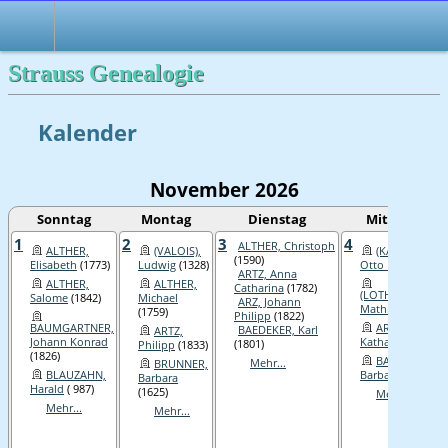
Strauss Genealogie
Kalender
November 2026
Sonntag
Montag
Dienstag
Mittwoch
1
2
3
4
ALTHER, Christoph
ALTHER,
(VALOIS),
(KÄRNTEN),
(1590)
Elisabeth
(1773)
Ludwig
(1328)
Otto I.
(1004)
ARTZ, Anna
ALTHER,
ALTHER,
Catharina
(1782)
(LOTHRINGEN),
Salome
(1842)
Michael
ARZ, Johann
Mathilde
(1025)
(1759)
Philipp
(1822)
BAUMGARTNER,
ARZ, Anna
BAEDEKER, Karl
ARTZ,
Johann Konrad
Katharina
(1876)
(1801)
Philipp
(1833)
(1826)
BAUR,
Mehr...
BRUNNER,
BLAUZAHN,
Barbara
(1606)
Barbara
Harald
( 987)
(1625)
Mehr...
Mehr...
Mehr...