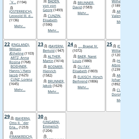
BADEN,
Wilhelm II. ´der..
´V...
(1194)
BRUNNER,
von von
(1189)
David
(1583)
Georg
(1493)
(ÖSTERREICH),
ARZ, Johann
Mehr...
Leopold III. d...
CUNZIN,
Valentin II.
(1845)
(1136)
Elisabeth
Mehr...
(1590)
Mehr...
Mehr...
22
23
24
25
(ENGLAND),
(BAYERN),
..., Bragat IV.
(ENGLAND),
William
Bertold
( 947)
(1072)
William Ætheling
Ætheling
(1103)
(1120)
ALTHER,
BAER, Naret
ARTZ, Anna
Martin
(1614)
Louis
(1880)
(HABSBURG),
Rosina
(1768)
Albrecht IV. ´de..
BOEHNER,
BODMER,
DU FAY,
(1239)
Hanns \ Hans
Hienrich
Elisabeth
(1803)
Jacob
(1625)
(1582)
AMMON,
ELKISCH, Hirsch
CUNZ, Lorenz
Johann Konrad
BRUNNER,
Berhrend
(1806)
(1645)
(1892)
Jakob
(1629)
Mehr...
Mehr...
CUNZ,
Mehr...
Dorothea
(1677)
Mehr...
29
30
(BAYERN),
(UNGARN),
Otto II. ´der
Emmerich
Erla...
(1253)
(1204)
(FRANKREICH),