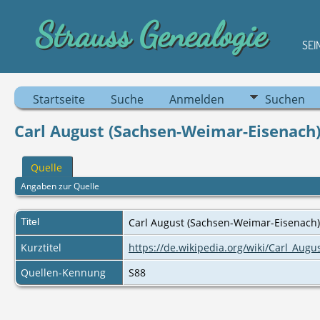
Strauss Genealogie
SEI
Startseite
Suche
Anmelden
Suchen
Carl August (Sachsen-Weimar-Eisenach)
Quelle
Angaben zur Quelle
Titel
Carl August (Sachsen-Weimar-Eisenach)
Kurztitel
https://de.wikipedia.org/wiki/Carl_Aug
Quellen-Kennung
S88