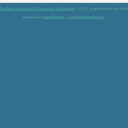
The Next Generation of Genealogy Sitebuilding
v. 15.0.1, programmiert von Darr
Betreut von
Gisela Strauß
. |
Datenschutzerklärung
.