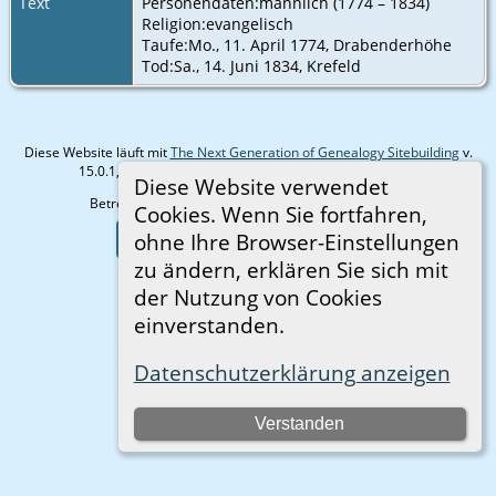
Text
Personendaten:männlich (1774 – 1834)
Religion:evangelisch
Taufe:Mo., 11. April 1774, Drabenderhöhe
Tod:Sa., 14. Juni 1834, Krefeld
Diese Website läuft mit
The Next Generation of Genealogy Sitebuilding
v.
15.0.1, programmiert von Darrin Lythgoe © 2001-2026.
Diese Website verwendet
Betreut von
Gisela Strauß
. |
Datenschutzerklärung
.
Cookies. Wenn Sie fortfahren,
Zur Desktop-Webseite wechseln
ohne Ihre Browser-Einstellungen
zu ändern, erklären Sie sich mit
der Nutzung von Cookies
einverstanden.
Datenschutzerklärung anzeigen
Verstanden