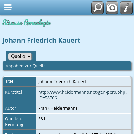
Strauss Genealogie
Johann Friedrich Kauert
Angaben zur Quelle
Titel
Johann Friedrich Kauert
Kurztitel
http://www.heidermanns.net/gen-pers.php?
ID=58766
Autor
Frank Heidermanns
Quellen-
S31
Kennung