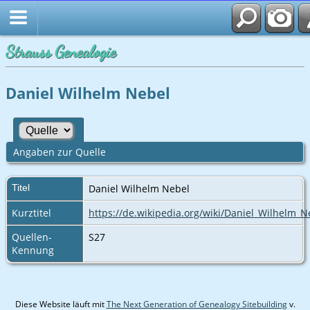
Strauss Genealogie
Daniel Wilhelm Nebel
Angaben zur Quelle
Titel
Daniel Wilhelm Nebel
Kurztitel
https://de.wikipedia.org/wiki/Daniel_Wilhelm_N
Quellen-
S27
Kennung
Diese Website läuft mit
The Next Generation of Genealogy Sitebuilding
v.