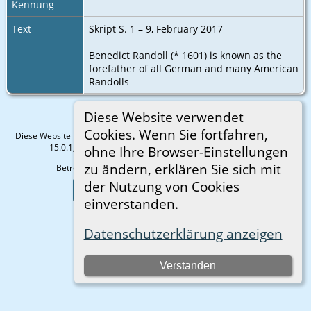
Kennung
Text
Skript S. 1 – 9, February 2017
Benedict Randoll (* 1601) is known as the
forefather of all German and many American
Randolls
Diese Website verwendet
Cookies. Wenn Sie fortfahren,
Diese Website läuft mit
The Next Generation of Genealogy Sitebuilding
v.
15.0.1, programmiert von Darrin Lythgoe © 2001-2026.
ohne Ihre Browser-Einstellungen
zu ändern, erklären Sie sich mit
Betreut von
Gisela Strauß
. |
Datenschutzerklärung
.
der Nutzung von Cookies
Zur Desktop-Webseite wechseln
einverstanden.
Datenschutzerklärung anzeigen
Verstanden