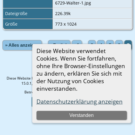
6729-Walter-1.jpg
Dateigröße
226.39k
Größe
773 x 1024
» Alles anzeigen
«Zurück
«1
...
3
4
5
6
7
Diese Website verwendet
Cookies. Wenn Sie fortfahren,
ohne Ihre Browser-Einstellungen
zu ändern, erklären Sie sich mit
Diese Website läuft mit
The Next Generation of Genealogy Sitebuilding
v.
der Nutzung von Cookies
15.0.1, programmiert von Darrin Lythgoe © 2001-2026.
einverstanden.
Betreut von
Gisela Strauß
. |
Datenschutzerklärung
.
Datenschutzerklärung anzeigen
Zur Desktop-Webseite wechseln
Verstanden