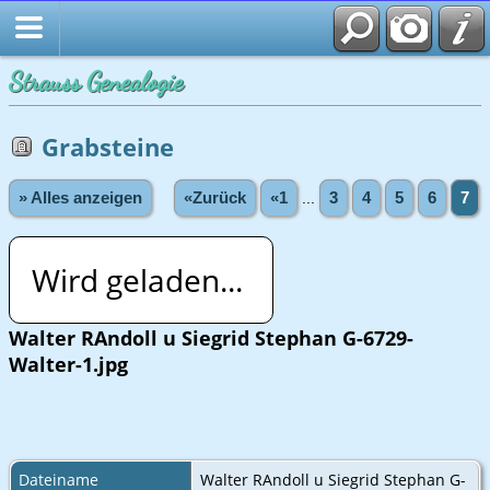
Strauss Genealogie
Grabsteine
» Alles anzeigen
«Zurück
«1
...
3
4
5
6
7
Wird geladen...
Walter RAndoll u Siegrid Stephan G-6729-
Walter-1.jpg
Dateiname
Walter RAndoll u Siegrid Stephan G-