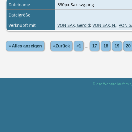
Dateiname
330px-Sax.svg.png
Dateigröße
Verknüpft mit
VON SAX, Gerold
;
VON SAX, N.
;
VON SA
» Alles anzeigen
«Zurück
«1
...
17
18
19
20
Diese Website läuft mit