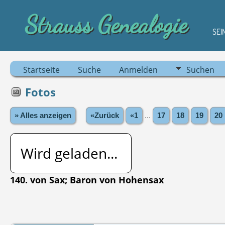
Strauss Genealogie
SEI
Startseite
Suche
Anmelden
Suchen
Fotos
» Alles anzeigen
«Zurück
«1
...
17
18
19
20
Wird geladen...
140. von Sax; Baron von Hohensax