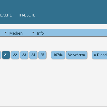
NE SEITE
IHRE SEITE
Medien
Info
21
22
23
24
25
...
1974»
Vorwärts»
» Diasc