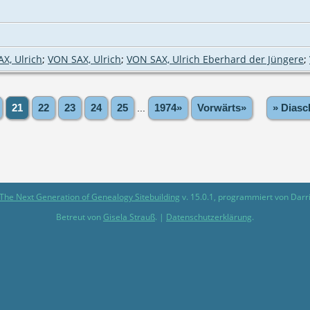
X, Ulrich
;
VON SAX, Ulrich
;
VON SAX, Ulrich Eberhard der Jüngere
;
21
22
23
24
25
...
1974»
Vorwärts»
» Diasc
The Next Generation of Genealogy Sitebuilding
v. 15.0.1, programmiert von Darr
Betreut von
Gisela Strauß
. |
Datenschutzerklärung
.