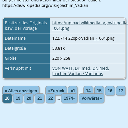
https://de.wikipedia.org/wiki/Joachim_Vadian
Besitzer des Originals
https://upload.wikimedia.org/wikipedi
bzw. der Vorlage
_001.png
Dateiname
122.714 220px-Vadian_-_001.png
Dateigröße
58.81k
Größe
220 x 258
Verknüpft mit
VON WATT, Dr. med. Dr. med.
Joachim Vadian \ Vadianus
» Alles anzeigen
«Zurück
«1
...
14
15
16
17
18
19
20
21
22
...
1974»
Vorwärts»