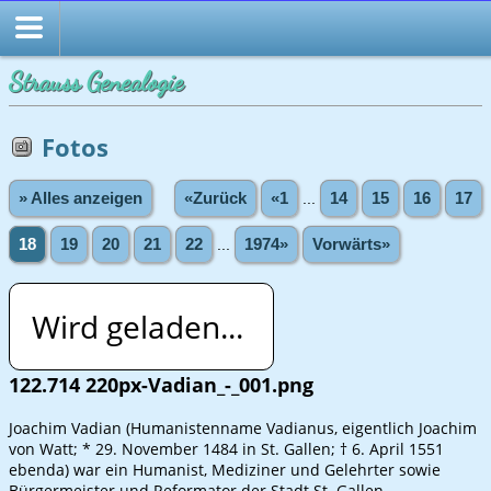
Strauss Genealogie
Fotos
» Alles anzeigen
«Zurück
«1
...
14
15
16
17
18
19
20
21
22
...
1974»
Vorwärts»
Wird geladen...
122.714 220px-Vadian_-_001.png
Joachim Vadian (Humanistenname Vadianus, eigentlich Joachim
von Watt; * 29. November 1484 in St. Gallen; † 6. April 1551
ebenda) war ein Humanist, Mediziner und Gelehrter sowie
Bürgermeister und Reformator der Stadt St. Gallen.