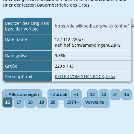
einer der letzten Bauernbetriebe des Ortes.
Besitzer des Originals
https://de.wikipedia.org/wiki/Kehlho
bzw. der Vorlage
Dateiname
122 112 220px-
Kehlhof_Schwamendingen02.JPG
Dateigröße
9.88k
Größe
220 x 143
Verknüpft mit
KELLER VOM STEINBOCK, Felix
» Alles anzeigen
«Zurück
«1
...
12
13
14
15
16
17
18
19
20
...
1974»
Vorwärts»