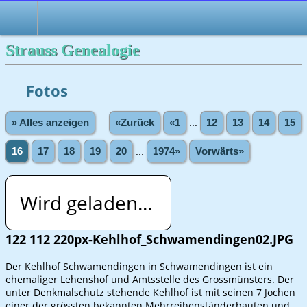
Strauss Genealogie
Fotos
» Alles anzeigen
«Zurück
«1
...
12
13
14
15
16
17
18
19
20
...
1974»
Vorwärts»
Wird geladen...
122 112 220px-Kehlhof_Schwamendingen02.JPG
Der Kehlhof Schwamendingen in Schwamendingen ist ein
ehemaliger Lehenshof und Amtsstelle des Grossmünsters. Der
unter Denkmalschutz stehende Kehlhof ist mit seinen 7 Jochen
einer der grössten bekannten Mehrreihenständerbauten und