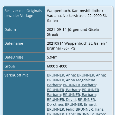
Besitzer des Originals
Wappenbuch, Kantonsbibliothek
bzw. der Vorlage
Vadiana, Notkerstrasse 22, 9000 St.
Gallen
Datum
2021_09_14_Jürgen und Gisela
Strauß
Dateiname
20210914 Wappenbuch St. Gallen 1
Brunner (86).JPG
Dateigröße
5.94m
Größe
6000 x 4000
Verknüpft mit
BRUNNER, Anna
;
BRUNNER, Anna
;
BRUNNER, Anna Magdalena
Barbara
;
BRUNNER, Barbara
;
BRUNNER, Barbara
;
BRUNNER,
Barbara
;
BRUNNER, Barbara
;
BRUNNER, David
;
BRUNNER,
Dorothea
;
BRUNNER, Erhard
;
BRUNNER, Felix
;
BRUNNER, Hans
;
BRUNNER, Hans
;
BRUNNER, Jakob
;