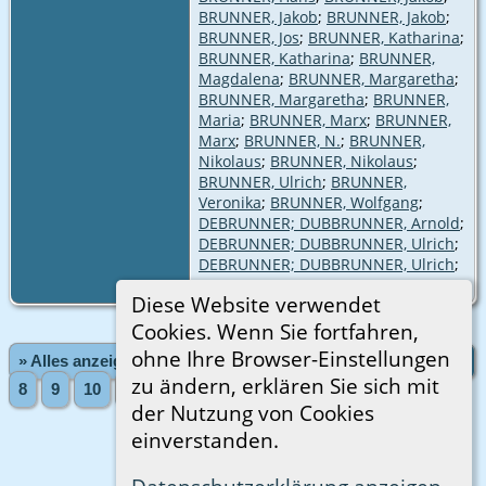
BRUNNER, Jakob
;
BRUNNER, Jakob
;
BRUNNER, Jos
;
BRUNNER, Katharina
;
BRUNNER, Katharina
;
BRUNNER,
Magdalena
;
BRUNNER, Margaretha
;
BRUNNER, Margaretha
;
BRUNNER,
Maria
;
BRUNNER, Marx
;
BRUNNER,
Marx
;
BRUNNER, N.
;
BRUNNER,
Nikolaus
;
BRUNNER, Nikolaus
;
BRUNNER, Ulrich
;
BRUNNER,
Veronika
;
BRUNNER, Wolfgang
;
DEBRUNNER; DUBBRUNNER, Arnold
;
DEBRUNNER; DUBBRUNNER, Ulrich
;
DEBRUNNER; DUBBRUNNER, Ulrich
;
DUBBRUNNER, Anna
Diese Website verwendet
Cookies. Wenn Sie fortfahren,
ohne Ihre Browser-Einstellungen
» Alles anzeigen
«Zurück
«1
...
3
4
5
6
7
zu ändern, erklären Sie sich mit
8
9
10
11
...
48»
Vorwärts»
der Nutzung von Cookies
einverstanden.