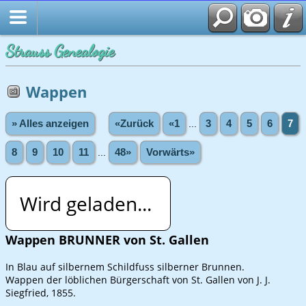
Strauss Genealogie
Wappen
» Alles anzeigen
«Zurück
«1
...
3
4
5
6
7
8
9
10
11
...
48»
Vorwärts»
Wird geladen...
Wappen BRUNNER von St. Gallen
In Blau auf silbernem Schildfuss silberner Brunnen.
Wappen der löblichen Bürgerschaft von St. Gallen von J. J.
Siegfried, 1855.