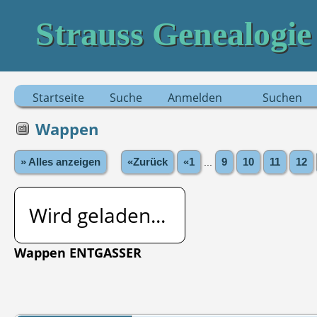
Strauss Genealogie
Startseite
Suche
Anmelden
Suchen
Wappen
» Alles anzeigen
«Zurück
«1
...
9
10
11
12
Wird geladen...
Wappen ENTGASSER