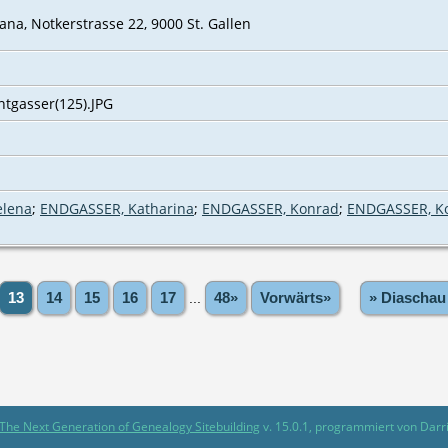
a, Notkerstrasse 22, 9000 St. Gallen
tgasser(125).JPG
elena
;
ENDGASSER, Katharina
;
ENDGASSER, Konrad
;
ENDGASSER, K
13
14
15
16
17
...
48»
Vorwärts»
» Diaschau
The Next Generation of Genealogy Sitebuilding
v. 15.0.1, programmiert von Darr