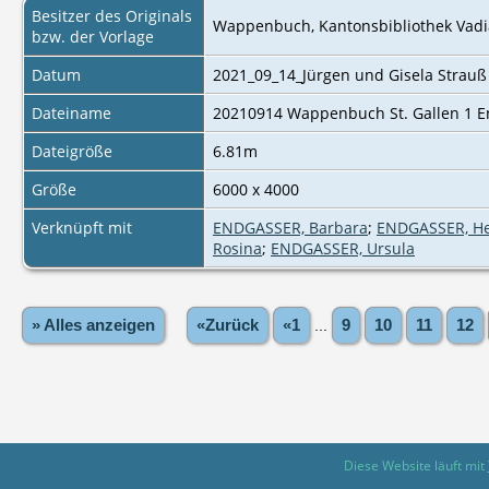
Besitzer des Originals
Wappenbuch, Kantonsbibliothek Vadian
bzw. der Vorlage
Datum
2021_09_14_Jürgen und Gisela Strauß
Dateiname
20210914 Wappenbuch St. Gallen 1 En
Dateigröße
6.81m
Größe
6000 x 4000
Verknüpft mit
ENDGASSER, Barbara
;
ENDGASSER, H
Rosina
;
ENDGASSER, Ursula
» Alles anzeigen
«Zurück
«1
...
9
10
11
12
Diese Website läuft mit