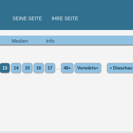
SEINE SEITE
IHRE SEITE
Medien
Info
13
14
15
16
17
...
48»
Vorwärts»
» Diaschau