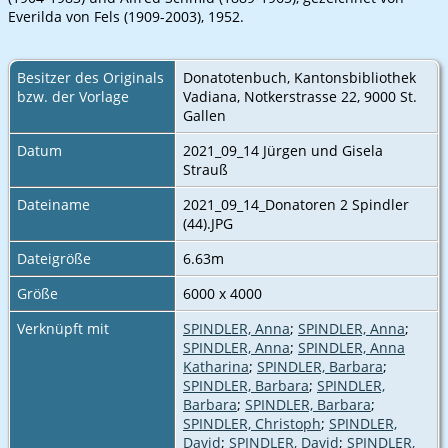
Everilda von Fels (1909-2003), 1952.
Besitzer des Originals
Donatotenbuch, Kantonsbibliothek
bzw. der Vorlage
Vadiana, Notkerstrasse 22, 9000 St.
Gallen
Datum
2021_09_14 Jürgen und Gisela
Strauß
Dateiname
2021_09_14_Donatoren 2 Spindler
(44).JPG
Dateigröße
6.63m
Größe
6000 x 4000
Verknüpft mit
SPINDLER, Anna
;
SPINDLER, Anna
;
SPINDLER, Anna
;
SPINDLER, Anna
Katharina
;
SPINDLER, Barbara
;
SPINDLER, Barbara
;
SPINDLER,
Barbara
;
SPINDLER, Barbara
;
SPINDLER, Christoph
;
SPINDLER,
David
;
SPINDLER, David
;
SPINDLER,