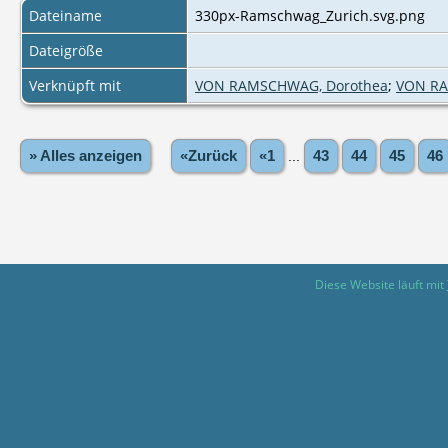
Dateiname
330px-Ramschwag_Zurich.svg.png
Dateigröße
Verknüpft mit
VON RAMSCHWAG, Dorothea
;
VON RA
» Alles anzeigen
«Zurück
«1
...
43
44
45
46
Diese Website läuft mit