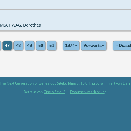
MSCHWAG, Dorothea
47
48
49
50
51
...
1974»
Vorwärts»
» Diasc
The Next Generation of Genealogy Sitebuilding
v. 15.0.1, programmiert von Darr
Betreut von
Gisela Strauß
. |
Datenschutzerklärung
.