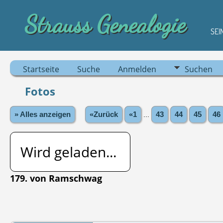
Strauss Genealogie
SEI
Startseite
Suche
Anmelden
Suchen
Fotos
» Alles anzeigen
«Zurück
«1
...
43
44
45
46
Wird geladen...
179. von Ramschwag