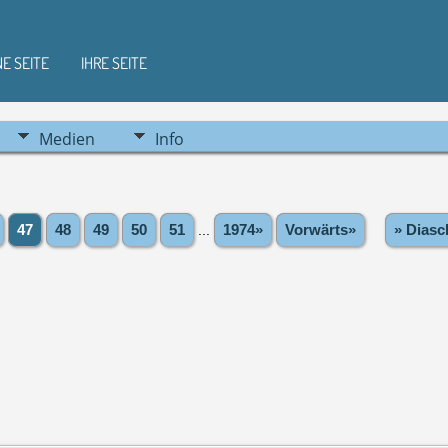
NE SEITE
IHRE SEITE
Medien
Info
47
48
49
50
51
...
1974»
Vorwärts»
» Diasc