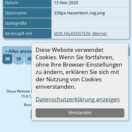
Datum
13 Nov 2020
Dateiname
330px-Hasenbein.svg.png
Dateigröße
Verknüpft mit
VON FALKENSTEIN, Werner
Diese Website verwendet
» Alles anzeigen
«Zurück
«1
...
34
35
36
37
Cookies. Wenn Sie fortfahren,
38
39
40
41
42
...
1974»
Vorwärts»
ohne Ihre Browser-Einstellungen
zu ändern, erklären Sie sich mit
der Nutzung von Cookies
einverstanden.
Diese Website läuft mit
The Next Generation of Genealogy Sitebuilding
v.
15.0.1, programmiert von Darrin Lythgoe © 2001-2026.
Datenschutzerklärung anzeigen
Betreut von
Gisela Strauß
. |
Datenschutzerklärung
.
Verstanden
Zur Desktop-Webseite wechseln