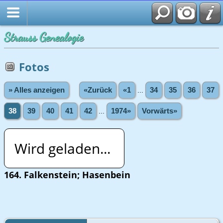
Strauss Genealogie
Fotos
» Alles anzeigen
«Zurück
«1
...
34
35
36
37
38
39
40
41
42
...
1974»
Vorwärts»
Wird geladen...
164. Falkenstein; Hasenbein