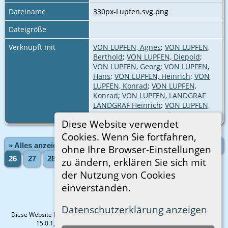
Dateiname
330px-Lupfen.svg.png
Dateigröße
Verknüpft mit
VON LUPFEN, Agnes
;
VON LUPFEN,
Berthold
;
VON LUPFEN, Diepold
;
VON LUPFEN, Georg
;
VON LUPFEN,
Hans
;
VON LUPFEN, Heinrich
;
VON
LUPFEN, Konrad
;
VON LUPFEN,
Konrad
;
VON LUPFEN, LANDGRAF
LANDGRAF Heinrich
;
VON LUPFEN,
N.
;
VON LUPFEN, Regula
Diese Website verwendet
Cookies. Wenn Sie fortfahren,
» Alles anzeigen
«Zurück
«1
...
22
23
24
25
ohne Ihre Browser-Einstellungen
26
27
28
29
30
...
1974»
Vorwärts»
zu ändern, erklären Sie sich mit
der Nutzung von Cookies
einverstanden.
Datenschutzerklärung anzeigen
Diese Website läuft mit
The Next Generation of Genealogy Sitebuilding
v.
15.0.1, programmiert von Darrin Lythgoe © 2001-2026.