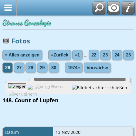
Strauss Genealogie
Fotos
» Alles anzeigen
«Zurück
«1
...
22
23
24
25
26
27
28
29
30
...
1974»
Vorwärts»
148. Count of Lupfen
Datum
13 Nov 2020