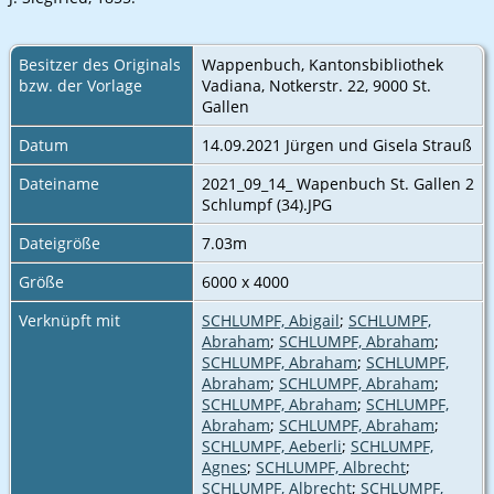
Besitzer des Originals
Wappenbuch, Kantonsbibliothek
bzw. der Vorlage
Vadiana, Notkerstr. 22, 9000 St.
Gallen
Datum
14.09.2021 Jürgen und Gisela Strauß
Dateiname
2021_09_14_ Wapenbuch St. Gallen 2
Schlumpf (34).JPG
Dateigröße
7.03m
Größe
6000 x 4000
Verknüpft mit
SCHLUMPF, Abigail
;
SCHLUMPF,
Abraham
;
SCHLUMPF, Abraham
;
SCHLUMPF, Abraham
;
SCHLUMPF,
Abraham
;
SCHLUMPF, Abraham
;
SCHLUMPF, Abraham
;
SCHLUMPF,
Abraham
;
SCHLUMPF, Abraham
;
SCHLUMPF, Aeberli
;
SCHLUMPF,
Agnes
;
SCHLUMPF, Albrecht
;
SCHLUMPF, Albrecht
;
SCHLUMPF,