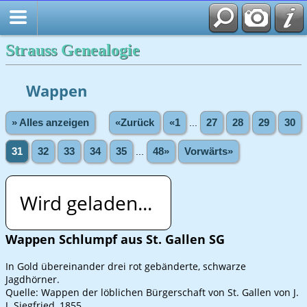
Strauss Genealogie
Wappen
» Alles anzeigen
«Zurück
«1
...
27
28
29
30
31
32
33
34
35
...
48»
Vorwärts»
Wird geladen...
Wappen Schlumpf aus St. Gallen SG
In Gold übereinander drei rot gebänderte, schwarze
Jagdhörner.
Quelle: Wappen der löblichen Bürgerschaft von St. Gallen von J.
J. Siegfried, 1855.