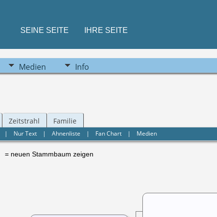
SEINE SEITE
IHRE SEITE
Medien
Info
Zeitstrahl
Familie
|
Nur Text
|
Ahnenliste
|
Fan Chart
|
Medien
= neuen Stammbaum zeigen