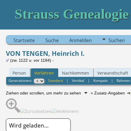
Strauss Genealogie
Startseite
Suche
Anmelden
Suchen
VON TENGEN, Heinrich I.
(zw. 1122 u. vor 1184) -
Person
Vorfahren
Nachkommen
Verwandtschaft
Generationen:
Standard
|
Vertikal
|
Kompakt
|
Rahmen
Ziehen oder scrollen, um mehr zu sehen
= Zusatz-Angaben
Wird geladen...