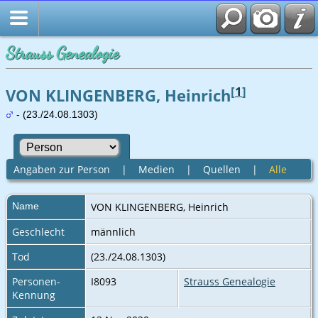
Strauss Genealogie
[
1
]
VON KLINGENBERG, Heinrich
- (23./24.08.1303)
Angaben zur Person
|
Medien
|
Quellen
|
Alle
Name
VON KLINGENBERG
,
Heinrich
Geschlecht
männlich
Tod
(23./24.08.1303)
Personen-
I8093
Strauss Genealogie
Kennung