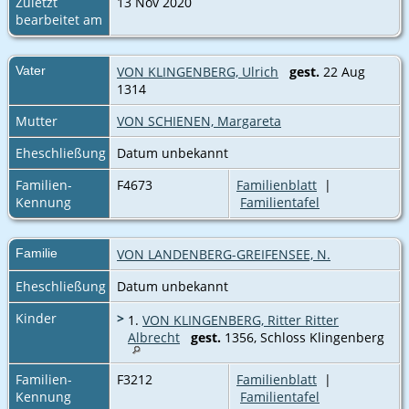
Zuletzt
13 Nov 2020
bearbeitet am
Vater
VON KLINGENBERG, Ulrich
gest.
22 Aug
1314
Mutter
VON SCHIENEN, Margareta
Eheschließung
Datum unbekannt
Familien-
F4673
Familienblatt
|
Kennung
Familientafel
Familie
VON LANDENBERG-GREIFENSEE, N.
Eheschließung
Datum unbekannt
Kinder
>
1.
VON KLINGENBERG, Ritter Ritter
Albrecht
gest.
1356, Schloss Klingenberg
Familien-
F3212
Familienblatt
|
Kennung
Familientafel