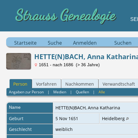
Strauss Genealogie
SE
Startseite
Suche
Anmelden
Suchen
HETTE(N)BACH, Anna Katharin
1651 - nach 1686 (> 36 Jahre)
Person
Vorfahren
Nachkommen
Verwandtschaft
Angaben zur Person
|
Medien
|
Quellen
|
Alle
Name
HETTE(N)BACH
,
Anna Katharina
Geburt
5 Nov 1651
Heidelberg
Geschlecht
weiblich