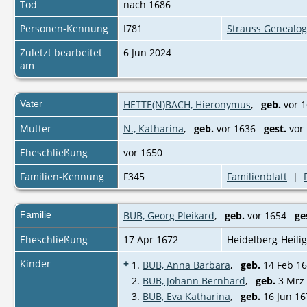
Tod
nach 1686
Personen-Kennung
I781
Strauss Genealog
Zuletzt bearbeitet
6 Jun 2024
am
Vater
HETTE(N)BACH, Hieronymus
,
geb.
vor 1
Mutter
N., Katharina
,
geb.
vor 1636
gest.
vor 
Eheschließung
vor 1650
Familien-Kennung
F345
Familienblatt
|
Familie
BUB, Georg Pleikard
,
geb.
vor 1654
ge
Eheschließung
17 Apr 1672
Heidelberg-Heili
Kinder
+
1.
BUB, Anna Barbara
,
geb.
14 Feb 16
2.
BUB, Johann Bernhard
,
geb.
3 Mrz 
3.
BUB, Eva Katharina
,
geb.
16 Jun 16