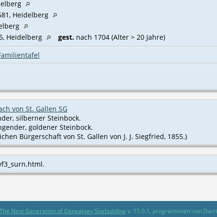
delberg
681, Heidelberg
delberg
5, Heidelberg
gest.
nach 1704 (Alter > 20 Jahre)
Familientafel
ch von St. Gallen SG
nder, silberner Steinbock.
ngender, goldener Steinbock.
chen Bürgerschaft von St. Gallen von J. J. Siegfried, 1855.)
vf3_surn.html.
The Next Generation of Genealogy Sitebuilding
v. 15.0.1, programmiert von Darr