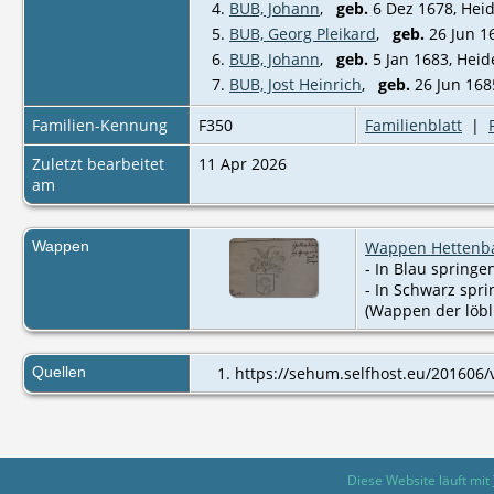
4.
BUB, Johann
,
geb.
6 Dez 1678, Hei
5.
BUB, Georg Pleikard
,
geb.
26 Jun 1
6.
BUB, Johann
,
geb.
5 Jan 1683, Hei
7.
BUB, Jost Heinrich
,
geb.
26 Jun 168
Familien-Kennung
F350
Familienblatt
|
Zuletzt bearbeitet
11 Apr 2026
am
Wappen
Wappen Hettenba
- In Blau springe
- In Schwarz spri
(Wappen der löbli
Quellen
https://sehum.selfhost.eu/201606/
Diese Website läuft mit