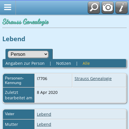
Strauss Genealogie
Lebend
Angaben zur Person
|
Notizen
|
Alle
Personen-
I7706
Strauss Genealogie
Kennung
Zuletzt
8 Apr 2020
bearbeitet am
Vater
Lebend
Mutter
Lebend