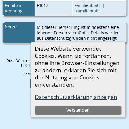
Familien-
F3017
Familienblatt
|
Kennung
Familientafel
Notizen
Mit dieser Bemerkung ist mindestens eine
lebende Person verknüpft - Details werden
aus Datenschutzgründen nicht angezeigt.
Diese Website verwendet
Cookies. Wenn Sie fortfahren,
Diese Website läuft mit
The Next Generation of Genealogy Sitebuilding
v.
ohne Ihre Browser-Einstellungen
15.0.1, programmiert von Darrin Lythgoe © 2001-2026.
zu ändern, erklären Sie sich mit
Betreut von
Gisela Strauß
. |
Datenschutzerklärung
.
der Nutzung von Cookies
Zur Desktop-Webseite wechseln
einverstanden.
Datenschutzerklärung anzeigen
Verstanden