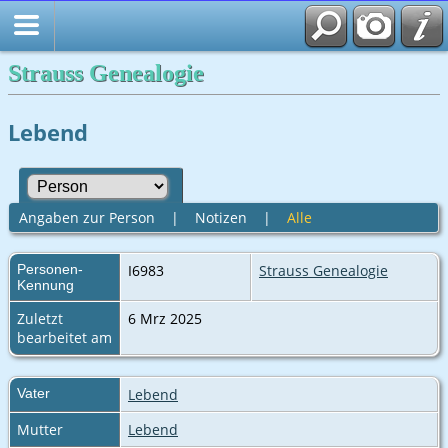
Strauss Genealogie
Lebend
Angaben zur Person
|
Notizen
|
Alle
Personen-
I6983
Strauss Genealogie
Kennung
Zuletzt
6 Mrz 2025
bearbeitet am
Vater
Lebend
Mutter
Lebend