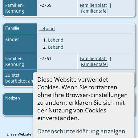
Familien-
F2759
Familienblatt
|
Kennung
Familientafel
Familie
Lebend
Kinder
1.
Lebend
2.
Lebend
Familien-
F2761
Familienblatt
|
Kennung
Familientafel
Zuletzt
11 Apr 2026
Diese Website verwendet
bearbeitet am
Cookies. Wenn Sie fortfahren,
ohne Ihre Browser-Einstellungen
Notizen
Mit dieser Bemerkung ist mindestens eine
zu ändern, erklären Sie sich mit
lebende Person verknüpft - Details werden
der Nutzung von Cookies
aus Datenschutzgründen nicht angezeigt.
einverstanden.
Datenschutzerklärung anzeigen
Diese Website läuft mit
The Next Generation of Genealogy Sitebuilding
v.