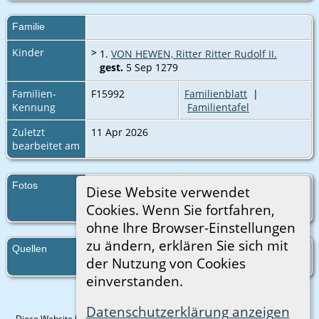
Familie
Kinder
>
1.
VON HEWEN, Ritter Ritter Rudolf II.
gest.
5 Sep 1279
Familien-
F15992
Familienblatt
|
Kennung
Familientafel
Zuletzt
11 Apr 2026
bearbeitet am
Fotos
150. Baron von Hewen,
Diese Website verwendet
Höwen
Cookies. Wenn Sie fortfahren,
ohne Ihre Browser-Einstellungen
zu ändern, erklären Sie sich mit
Quellen
http://wappenwiki.org/index.php?
der Nutzung von Cookies
title=Zurich_Roll_2.
einverstanden.
Datenschutzerklärung anzeigen
Diese Website läuft mit
The Next Generation of Genealogy Sitebuilding
v.