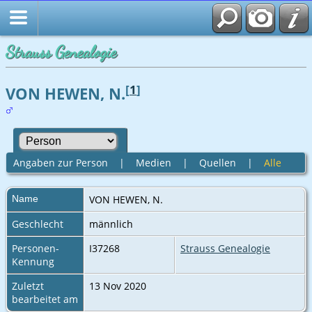
Strauss Genealogie
[
1
]
VON HEWEN, N.
Angaben zur Person
|
Medien
|
Quellen
|
Alle
Name
VON HEWEN
,
N.
Geschlecht
männlich
Personen-
I37268
Strauss Genealogie
Kennung
Zuletzt
13 Nov 2020
bearbeitet am