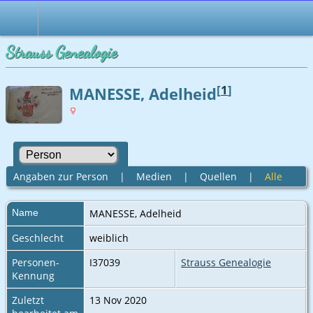
Strauss Genealogie
[
1
]
MANESSE, Adelheid
Angaben zur Person
|
Medien
|
Quellen
|
Alle
Name
MANESSE
,
Adelheid
Geschlecht
weiblich
Personen-
I37039
Strauss Genealogie
Kennung
Zuletzt
13 Nov 2020