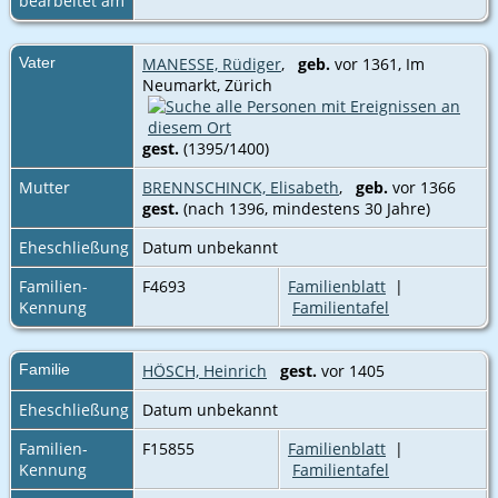
bearbeitet am
Vater
MANESSE, Rüdiger
,
geb.
vor 1361, Im
Neumarkt, Zürich
gest.
(1395/1400)
Mutter
BRENNSCHINCK, Elisabeth
,
geb.
vor 1366
gest.
(nach 1396, mindestens 30 Jahre)
Eheschließung
Datum unbekannt
Familien-
F4693
Familienblatt
|
Kennung
Familientafel
Familie
HÖSCH, Heinrich
gest.
vor 1405
Eheschließung
Datum unbekannt
Familien-
F15855
Familienblatt
|
Kennung
Familientafel