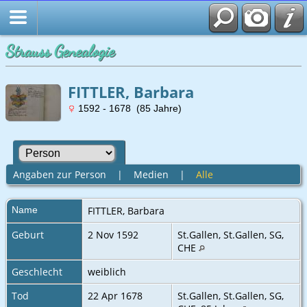
Strauss Genealogie
FITTLER, Barbara
1592 - 1678 (85 Jahre)
Angaben zur Person
|
Medien
|
Alle
Name
FITTLER
,
Barbara
Geburt
2 Nov 1592
St.Gallen, St.Gallen, SG,
CHE
Geschlecht
weiblich
Tod
22 Apr 1678
St.Gallen, St.Gallen, SG,