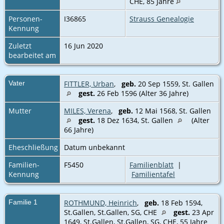
CHE‎, 85 Jahre
Personen-
I36865
Strauss Genealogie
Kennung
Zuletzt
16 Jun 2020
bearbeitet am
Vater
FITTLER, Urban
,
geb.
20 Sep 1559, St. Gallen
gest.
26 Feb 1596 (Alter 36 Jahre)
Mutter
MILES, Verena
,
geb.
12 Mai 1568, St. Gallen
gest.
18 Dez 1634, St. Gallen
(Alter
66 Jahre)
Eheschließung
Datum unbekannt
Familien-
F5450
Familienblatt
|
Kennung
Familientafel
Familie 1
ROTHMUND, Heinrich
,
geb.
18 Feb 1594,
St.Gallen, St.Gallen, SG, CHE
gest.
23 Apr
1649, St.Gallen, St.Gallen, SG, CHE‎, 55 Jahre