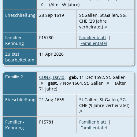
(Alter 55 Jahre)
Eheschließung
28 Sep 1619
St.Gallen, St.Gallen, SG,
CHE (29 Jahre
verheiratet)
Familien-
F15780
Familienblatt
|
Kennung
Familientafel
Zuletzt
11 Apr 2026
bearbeitet am
Familie 2
CUNZ, David
,
geb.
11 Dez 1592, St. Gallen
gest.
7 Nov 1664, St. Gallen
(Alter
71 Jahre)
Eheschließung
21 Aug 1655
St.Gallen, St.Gallen, SG,
CHE (9 Jahre verheiratet)
Familien-
F15781
Familienblatt
|
Kennung
Familientafel