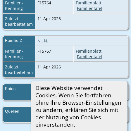
Familien-
F15764
Familienblatt
|
Kennung
Familientafel
Zuletzt
11 Apr 2026
bearbeitet am
Familie 2
N., N.
Familien-
F15767
Familienblatt
|
Kennung
Familientafel
Zuletzt
11 Apr 2026
bearbeitet am
Diese Website verwendet
Fotos
163. Count of Ebersberg
Cookies. Wenn Sie fortfahren,
ohne Ihre Browser-Einstellungen
zu ändern, erklären Sie sich mit
Quellen
http://wappenwiki.org/index.php?
der Nutzung von Cookies
title=Zurich_Roll_2.
einverstanden.