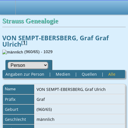
Strauss Genealogie
VON SEMPT-EBERSBERG, Graf Graf
[
1
]
Ulrich
(960/65) - 1029
Angaben zur Person
|
Medien
|
Quellen
|
Alle
Name
VON SEMPT-EBERSBERG
,
Graf Ulrich
Präfix
Graf
Geburt
(960/65)
Geschlecht
männlich