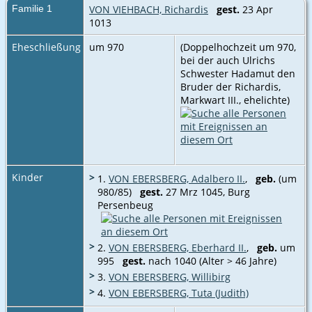
Familie 1
VON VIEHBACH, Richardis
gest.
23 Apr
1013
Eheschließung
um 970
(Doppelhochzeit um 970,
bei der auch Ulrichs
Schwester Hadamut den
Bruder der Richardis,
Markwart III., ehelichte)
Kinder
>
1.
VON EBERSBERG, Adalbero II.
,
geb.
(um
980/85)
gest.
27 Mrz 1045, Burg
Persenbeug
>
2.
VON EBERSBERG, Eberhard II.
,
geb.
um
995
gest.
nach 1040 (Alter > 46 Jahre)
>
3.
VON EBERSBERG, Willibirg
>
4.
VON EBERSBERG, Tuta (Judith)