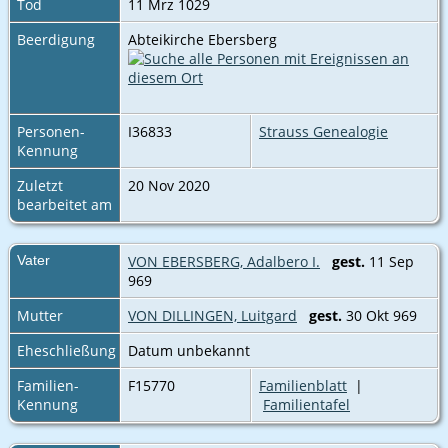
Tod
11 Mrz 1029
Beerdigung
Abteikirche Ebersberg
Personen-
I36833
Strauss Genealogie
Kennung
Zuletzt
20 Nov 2020
bearbeitet am
Vater
VON EBERSBERG, Adalbero I.
gest.
11 Sep
969
Mutter
VON DILLINGEN, Luitgard
gest.
30 Okt 969
Eheschließung
Datum unbekannt
Familien-
F15770
Familienblatt
|
Kennung
Familientafel