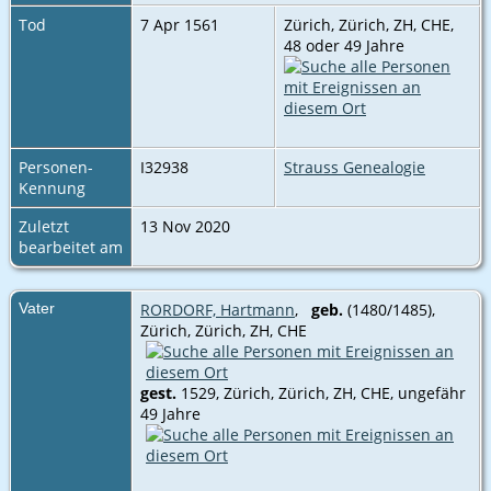
Tod
7 Apr 1561
Zürich, Zürich, ZH, CHE‎,
48 oder 49 Jahre
Personen-
I32938
Strauss Genealogie
Kennung
Zuletzt
13 Nov 2020
bearbeitet am
Vater
RORDORF, Hartmann
,
geb.
(1480/1485),
Zürich, Zürich, ZH, CHE
gest.
1529, Zürich, Zürich, ZH, CHE‎, ungefähr
49 Jahre