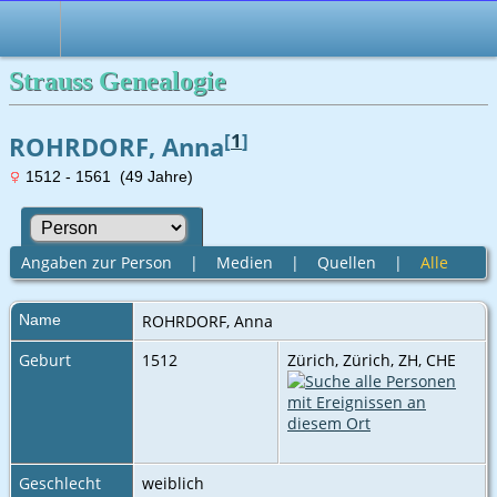
Strauss Genealogie
[
1
]
ROHRDORF, Anna
1512 - 1561 (49 Jahre)
Angaben zur Person
|
Medien
|
Quellen
|
Alle
Name
ROHRDORF
,
Anna
Geburt
1512
Zürich, Zürich, ZH, CHE
Geschlecht
weiblich