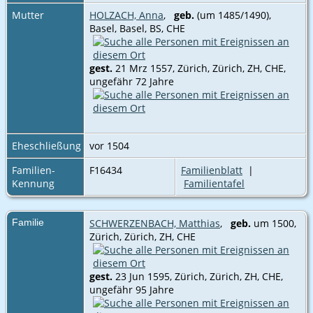
Mutter
HOLZACH, Anna
,
geb.
(um 1485/1490),
Basel, Basel, BS, CHE
gest.
21 Mrz 1557, Zürich, Zürich, ZH, CHE‎,
ungefähr 72 Jahre
Eheschließung
vor 1504
Familien-
F16434
Familienblatt
|
Kennung
Familientafel
Familie
SCHWERZENBACH, Matthias
,
geb.
um 1500,
Zürich, Zürich, ZH, CHE
gest.
23 Jun 1595, Zürich, Zürich, ZH, CHE‎,
ungefähr 95 Jahre