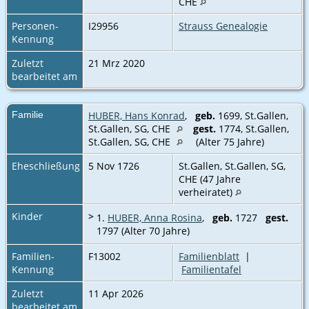
CHE
Personen-
I29956
Strauss Genealogie
Kennung
Zuletzt
21 Mrz 2020
bearbeitet am
Familie
HUBER, Hans Konrad
,
geb.
1699, St.Gallen,
St.Gallen, SG, CHE
gest.
1774, St.Gallen,
St.Gallen, SG, CHE
(Alter 75 Jahre)
Eheschließung
5 Nov 1726
St.Gallen, St.Gallen, SG,
CHE (47 Jahre
verheiratet)
Kinder
>
1.
HUBER, Anna Rosina
,
geb.
1727
gest.
1797 (Alter 70 Jahre)
Familien-
F13002
Familienblatt
|
Kennung
Familientafel
Zuletzt
11 Apr 2026
bearbeitet am