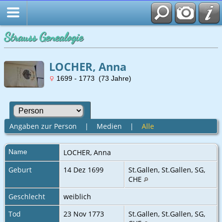
Strauss Genealogie
LOCHER, Anna
1699 - 1773 (73 Jahre)
Angaben zur Person
|
Medien
|
Alle
Name
LOCHER
,
Anna
Geburt
14 Dez 1699
St.Gallen, St.Gallen, SG,
CHE
Geschlecht
weiblich
Tod
23 Nov 1773
St.Gallen, St.Gallen, SG,