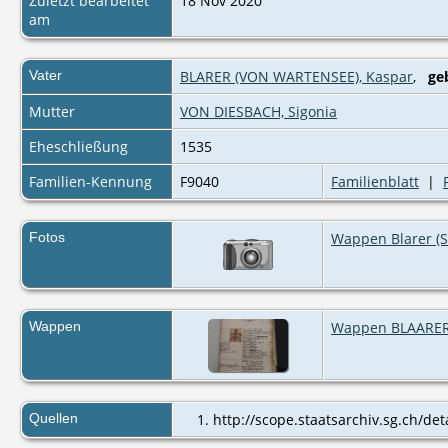
Zuletzt bearbeitet
18 Nov 2020
am
Vater
BLARER (VON WARTENSEE), Kaspar
,
ge
Mutter
VON DIESBACH, Sigonia
Eheschließung
1535
Familien-Kennung
F9040
Familienblatt
|
Fotos
Wappen Blarer (S
Wappen
Wappen BLAARER
Quellen
http://scope.staatsarchiv.sg.ch/de