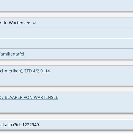
b.
in Wartensee
Familientafel
chmerikon), ZFD 4/2.0114
 / BLAARER VON WARTENSEE
tail.aspx?id=1222949.