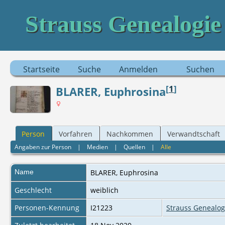
Strauss Genealogie
Startseite
Suche
Anmelden
Suchen
[
1
]
BLARER, Euphrosina
Person
Vorfahren
Nachkommen
Verwandtschaft
Angaben zur Person
|
Medien
|
Quellen
|
Alle
Name
BLARER
,
Euphrosina
Geschlecht
weiblich
Personen-Kennung
I21223
Strauss Genealog