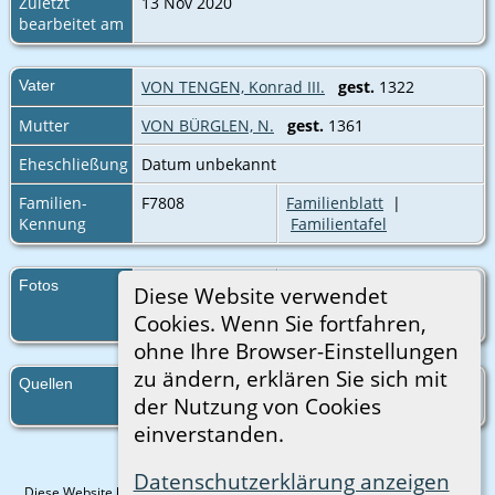
Zuletzt
13 Nov 2020
bearbeitet am
Vater
VON TENGEN, Konrad III.
gest.
1322
Mutter
VON BÜRGLEN, N.
gest.
1361
Eheschließung
Datum unbekannt
Familien-
F7808
Familienblatt
|
Kennung
Familientafel
Fotos
149. von Tengen
Diese Website verwendet
Cookies. Wenn Sie fortfahren,
ohne Ihre Browser-Einstellungen
zu ändern, erklären Sie sich mit
Quellen
http://wappenwiki.org/index.php?
der Nutzung von Cookies
title=Zurich_Roll_2.
einverstanden.
Datenschutzerklärung anzeigen
Diese Website läuft mit
The Next Generation of Genealogy Sitebuilding
v.