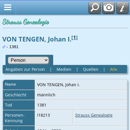
Strauss Genealogie
[
1
]
VON TENGEN, Johan I.
- 1381
Angaben zur Person
|
Medien
|
Quellen
|
Alle
Name
VON TENGEN
,
Johan I.
Geschlecht
männlich
Tod
1381
Personen-
I18213
Strauss Genealogie
Kennung