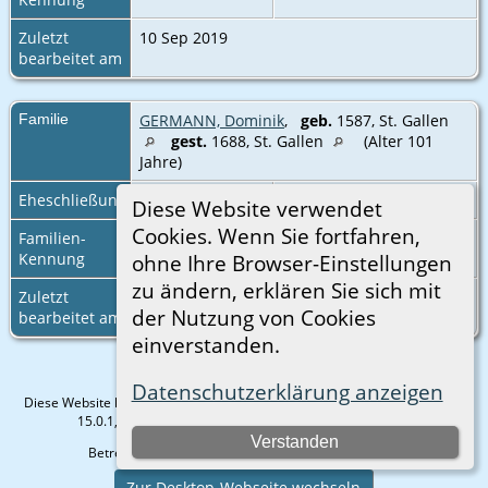
Zuletzt
10 Sep 2019
bearbeitet am
Familie
GERMANN, Dominik
,
geb.
1587, St. Gallen
gest.
1688, St. Gallen
(Alter 101
Jahre)
Eheschließung
19 Dez 1619
St. Gallen
Diese Website verwendet
Cookies. Wenn Sie fortfahren,
Familien-
F7090
Familienblatt
|
Kennung
Familientafel
ohne Ihre Browser-Einstellungen
zu ändern, erklären Sie sich mit
Zuletzt
11 Apr 2026
der Nutzung von Cookies
bearbeitet am
einverstanden.
Datenschutzerklärung anzeigen
Diese Website läuft mit
The Next Generation of Genealogy Sitebuilding
v.
15.0.1, programmiert von Darrin Lythgoe © 2001-2026.
Verstanden
Betreut von
Gisela Strauß
. |
Datenschutzerklärung
.
Zur Desktop-Webseite wechseln