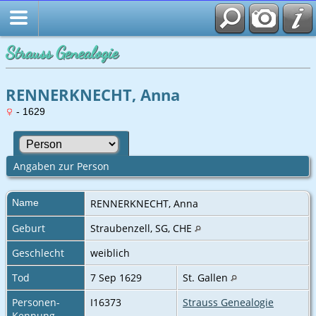
Strauss Genealogie
RENNERKNECHT, Anna
- 1629
Angaben zur Person
Name
RENNERKNECHT
,
Anna
Geburt
Straubenzell, SG, CHE
Geschlecht
weiblich
Tod
7 Sep 1629
St. Gallen
Personen-
I16373
Strauss Genealogie
Kennung