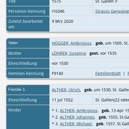
Tod
1575
St. Gallen
Personen-Kennung
I16346
Strauss Genealog
Zuletzt bearbeitet
9 Mrz 2020
am
Vater
HÖGGER, Ambrosius
,
geb.
um 1505, St‌
Mutter
LÖHRER, Susanna
gest.
vor 1535
Eheschließung
vor 1530
Familien-Kennung
F9140
Familienblatt
|
Familie 1
ALTHER, Ulrich
,
geb.
um 1530, St. Gall
Eheschließung
11 Jul 1552
St. Gallen(22 ode
Kinder
>
1.
ALTHER, Ambrosius
,
geb.
13 Apr 15
>
2.
ALTHER, Johannes
,
geb.
1555, St.Ga
>
3.
ALTHER, Michael
,
geb.
1557, St.Gal