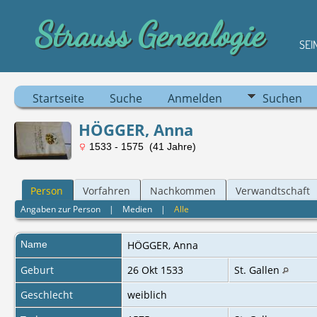
Strauss Genealogie
SEI
Startseite
Suche
Anmelden
Suchen
HÖGGER, Anna
1533 - 1575 (41 Jahre)
Person
Vorfahren
Nachkommen
Verwandtschaft
Angaben zur Person
|
Medien
|
Alle
Name
HÖGGER
,
Anna
Geburt
26 Okt 1533
St. Gallen
Geschlecht
weiblich