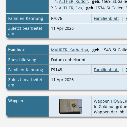
4.
ALTHER, Rudolf
,
geb.
1569, St.Galle
>
5.
ALTHER, Eva
,
geb.
1574, St.Gallen, 
Familien-Kennung
F7076
Familienblatt
|
Zuletzt bearbeitet
11 Apr 2026
am
Familie 2
MAURER, Katharina
,
geb.
1543, St.Gall
Eheschließung
Datum unbekannt
Familien-Kennung
F9148
Familienblatt
|
Zuletzt bearbeitet
11 Apr 2026
am
Wappen
Wappen HÖGGER v
In Gold auf grün
Wappen der löblic