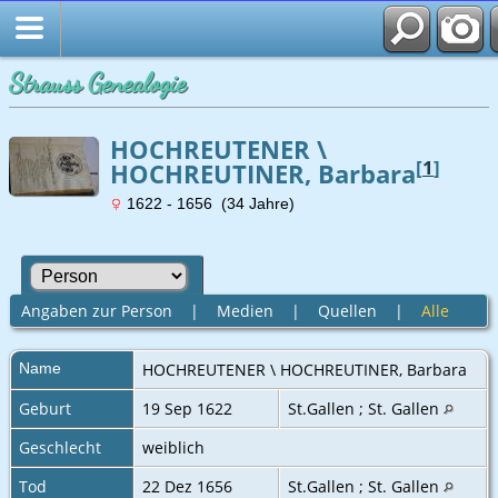
Strauss Genealogie
HOCHREUTENER \
[
1
]
HOCHREUTINER, Barbara
1622 - 1656 (34 Jahre)
Angaben zur Person
|
Medien
|
Quellen
|
Alle
Name
HOCHREUTENER \ HOCHREUTINER
,
Barbara
Geburt
19 Sep 1622
St.Gallen ; St. Gallen
Geschlecht
weiblich
Tod
22 Dez 1656
St.Gallen ; St. Gallen