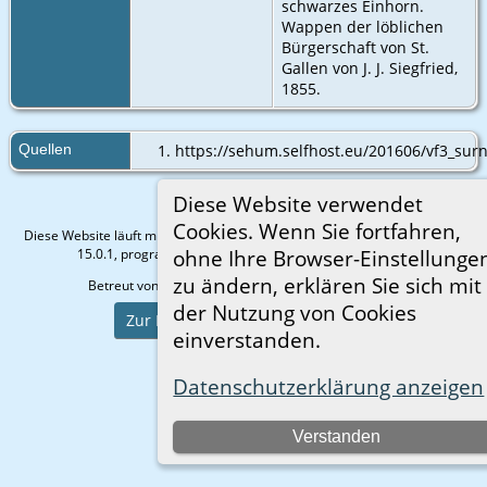
schwarzes Einhorn.
Wappen der löblichen
Bürgerschaft von St.
Gallen von J. J. Siegfried,
1855.
Quellen
https://sehum.selfhost.eu/201606/vf3_surn
Diese Website verwendet
Cookies. Wenn Sie fortfahren,
Diese Website läuft mit
The Next Generation of Genealogy Sitebuilding
v.
15.0.1, programmiert von Darrin Lythgoe © 2001-2026.
ohne Ihre Browser-Einstellunge
zu ändern, erklären Sie sich mit
Betreut von
Gisela Strauß
. |
Datenschutzerklärung
.
der Nutzung von Cookies
Zur Desktop-Webseite wechseln
einverstanden.
Datenschutzerklärung anzeigen
Verstanden