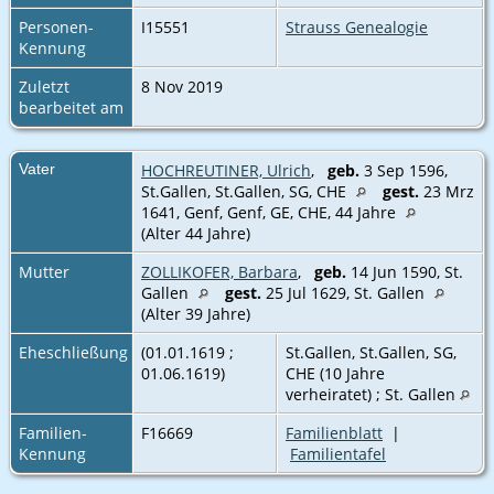
Personen-
I15551
Strauss Genealogie
Kennung
Zuletzt
8 Nov 2019
bearbeitet am
Vater
HOCHREUTINER, Ulrich
,
geb.
3 Sep 1596,
St.Gallen, St.Gallen, SG, CHE
gest.
23 Mrz
1641, Genf, Genf, GE, CHE‎, 44 Jahre
(Alter 44 Jahre)
Mutter
ZOLLIKOFER, Barbara
,
geb.
14 Jun 1590, St.
Gallen
gest.
25 Jul 1629, St. Gallen
(Alter 39 Jahre)
Eheschließung
(01.01.1619 ;
St.Gallen, St.Gallen, SG,
01.06.1619)
CHE (10 Jahre
verheiratet) ; St. Gallen
Familien-
F16669
Familienblatt
|
Kennung
Familientafel