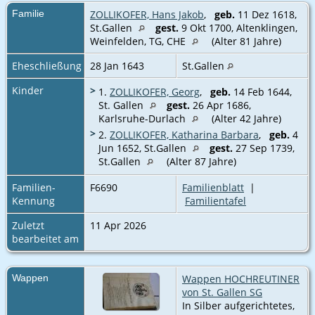
Familie
ZOLLIKOFER, Hans Jakob
,
geb.
11 Dez 1618,
St.Gallen
gest.
9 Okt 1700, Altenklingen,
Weinfelden, TG, CHE
(Alter 81 Jahre)
Eheschließung
28 Jan 1643
St.Gallen
Kinder
>
1.
ZOLLIKOFER, Georg
,
geb.
14 Feb 1644,
St. Gallen
gest.
26 Apr 1686,
Karlsruhe-Durlach
(Alter 42 Jahre)
>
2.
ZOLLIKOFER, Katharina Barbara
,
geb.
4
Jun 1652, St.Gallen
gest.
27 Sep 1739,
St.Gallen
(Alter 87 Jahre)
Familien-
F6690
Familienblatt
|
Kennung
Familientafel
Zuletzt
11 Apr 2026
bearbeitet am
Wappen
Wappen HOCHREUTINER
von St. Gallen SG
In Silber aufgerichtetes,