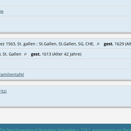
ie
ez 1563, St. gallen ; St.Gallen, St.Gallen, SG, CHE‎,
gest.
1629 (Al
, St. Gallen
gest.
1613 (Alter 42 Jahre)
Familientafel
itzi
The Next Generation of Genealogy Sitebuilding
v. 15.0.1, programmiert von Darr