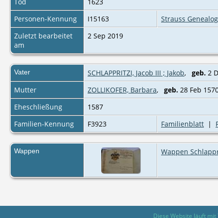
Tod
1623
Personen-Kennung
I15163
Strauss Genealog
Zuletzt bearbeitet
2 Sep 2019
am
Vater
SCHLAPPRITZI, Jacob III ; Jakob
,
geb.
2 D
Mutter
ZOLLIKOFER, Barbara
,
geb.
28 Feb 1570
Eheschließung
1587
Familien-Kennung
F3923
Familienblatt
|
Wappen
Wappen Schlappr
Diese Website läuft mit