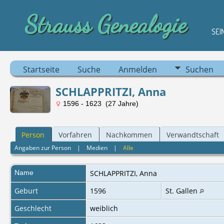
Strauss Genealogie
SEI
Startseite
Suche
Anmelden
Suchen
SCHLAPPRITZI, Anna
1596 - 1623 (27 Jahre)
Person
Vorfahren
Nachkommen
Verwandtschaft
Angaben zur Person
|
Medien
|
Alle
Name
SCHLAPPRITZI
,
Anna
Geburt
1596
St. Gallen
Geschlecht
weiblich