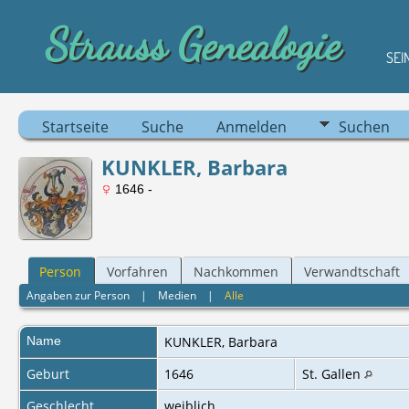
Strauss Genealogie
SEI
Startseite
Suche
Anmelden
Suchen
KUNKLER, Barbara
1646 -
Person
Vorfahren
Nachkommen
Verwandtschaft
Angaben zur Person
|
Medien
|
Alle
Name
KUNKLER
,
Barbara
Geburt
1646
St. Gallen
Geschlecht
weiblich