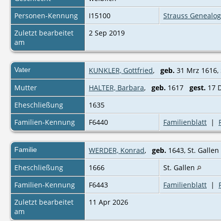
Personen-Kennung
I15100
Strauss Genealog
Zuletzt bearbeitet
2 Sep 2019
am
Vater
KUNKLER, Gottfried
,
geb.
31 Mrz 1616, S
Mutter
HALTER, Barbara
,
geb.
1617
gest.
17 D
Eheschließung
1635
Familien-Kennung
F6440
Familienblatt
|
Familie
WERDER, Konrad
,
geb.
1643, St. Gallen
Eheschließung
1666
St. Gallen
Familien-Kennung
F6443
Familienblatt
|
Zuletzt bearbeitet
11 Apr 2026
am