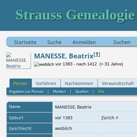
Strauss Genealogie
Startseite
Suche
Anmelden
Suchen
[
1
]
MANESSE, Beatrix
vor 1383 - nach 1412 (> 31 Jahre)
Person
Vorfahren
Nachkommen
Verwandtschaft
Angaben zur Person
|
Medien
|
Quellen
|
Alle
Name
MANESSE
,
Beatrix
Geburt
vor 1383
Zürich
Geschlecht
weiblich