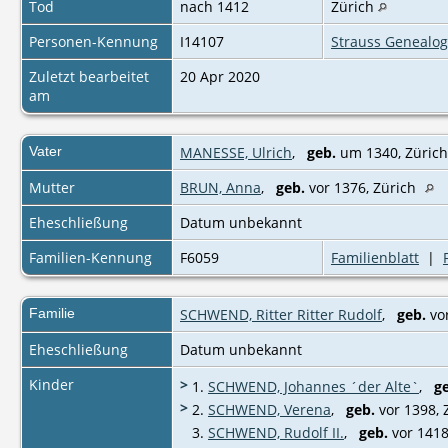
Tod
nach 1412
Zürich
Personen-Kennung
I14107
Strauss Genealog
Zuletzt bearbeitet
20 Apr 2020
am
Vater
MANESSE, Ulrich
,
geb.
um 1340, Züric
Mutter
BRUN, Anna
,
geb.
vor 1376, Zürich
Eheschließung
Datum unbekannt
Familien-Kennung
F6059
Familienblatt
|
Familie
SCHWEND, Ritter Ritter Rudolf
,
geb.
vor
Eheschließung
Datum unbekannt
Kinder
>
1.
SCHWEND, Johannes ´der Alte`
,
g
>
2.
SCHWEND, Verena
,
geb.
vor 1398, Z
3.
SCHWEND, Rudolf II.
,
geb.
vor 14