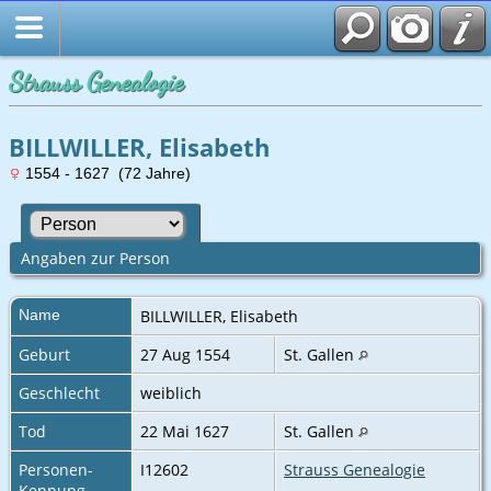
Strauss Genealogie
BILLWILLER, Elisabeth
1554 - 1627 (72 Jahre)
Angaben zur Person
Name
BILLWILLER
,
Elisabeth
Geburt
27 Aug 1554
St. Gallen
Geschlecht
weiblich
Tod
22 Mai 1627
St. Gallen
Personen-
I12602
Strauss Genealogie
Kennung