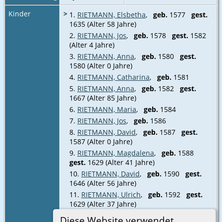
Kinder
>
1.
RIETMANN, Elsbetha
,
geb.
1577
gest.
1635 (Alter 58 Jahre)
2.
RIETMANN, Jos
,
geb.
1578
gest.
1582
(Alter 4 Jahre)
3.
RIETMANN, Anna
,
geb.
1580
gest.
1580 (Alter 0 Jahre)
4.
RIETMANN, Catharina
,
geb.
1581
5.
RIETMANN, Anna
,
geb.
1582
gest.
1667 (Alter 85 Jahre)
6.
RIETMANN, Maria
,
geb.
1584
7.
RIETMANN, Jos
,
geb.
1586
8.
RIETMANN, David
,
geb.
1587
gest.
1587 (Alter 0 Jahre)
9.
RIETMANN, Magdalena
,
geb.
1588
gest.
1629 (Alter 41 Jahre)
10.
RIETMANN, David
,
geb.
1590
gest.
1646 (Alter 56 Jahre)
11.
RIETMANN, Ulrich
,
geb.
1592
gest.
1629 (Alter 37 Jahre)
12.
RIETMANN, Nikolaus
,
geb.
1596
Diese Website verwendet