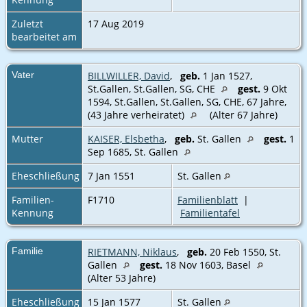
Zuletzt
17 Aug 2019
bearbeitet am
Vater
BILLWILLER, David
,
geb.
1 Jan 1527,
St.Gallen, St.Gallen, SG, CHE
gest.
9 Okt
1594, St.Gallen, St.Gallen, SG, CHE‎, 67 Jahre,
(43 Jahre verheiratet)
(Alter 67 Jahre)
Mutter
KAISER, Elsbetha
,
geb.
St. Gallen
gest.
1
Sep 1685, St. Gallen
Eheschließung
7 Jan 1551
St. Gallen
Familien-
F1710
Familienblatt
|
Kennung
Familientafel
Familie
RIETMANN, Niklaus
,
geb.
20 Feb 1550, St.
Gallen
gest.
18 Nov 1603, Basel
(Alter 53 Jahre)
Eheschließung
15 Jan 1577
St. Gallen