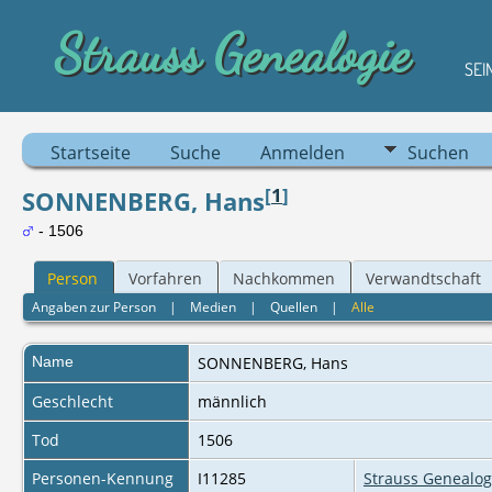
Strauss Genealogie
SEI
Startseite
Suche
Anmelden
Suchen
[
1
]
SONNENBERG, Hans
- 1506
Person
Vorfahren
Nachkommen
Verwandtschaft
Angaben zur Person
|
Medien
|
Quellen
|
Alle
Name
SONNENBERG
,
Hans
Geschlecht
männlich
Tod
1506
Personen-Kennung
I11285
Strauss Genealog