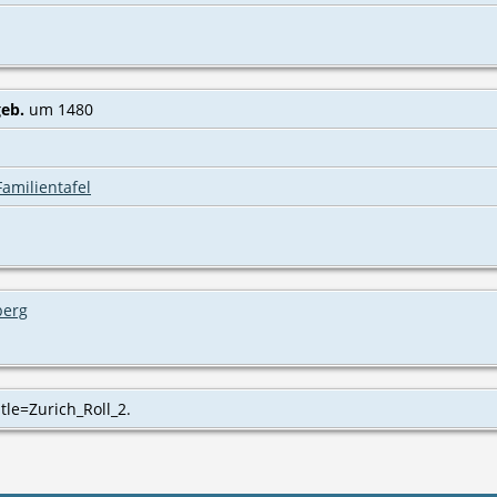
geb.
um 1480
Familientafel
berg
tle=Zurich_Roll_2.