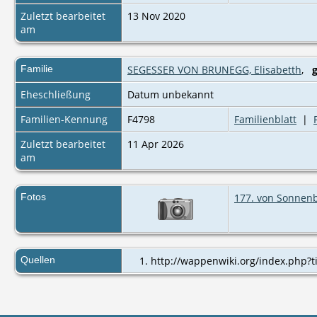
Zuletzt bearbeitet
13 Nov 2020
am
Familie
SEGESSER VON BRUNEGG, Elisabetth
,
Eheschließung
Datum unbekannt
Familien-Kennung
F4798
Familienblatt
|
Zuletzt bearbeitet
11 Apr 2026
am
Fotos
177. von Sonnen
Quellen
http://wappenwiki.org/index.php?ti