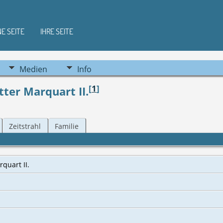
NE SEITE
IHRE SEITE
Medien
Info
[
1
]
ter Marquart II.
Zeitstrahl
Familie
rquart II.