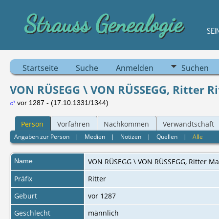
Strauss Genealogie
SEI
Startseite
Suche
Anmelden
Suchen
VON RÜSEGG \ VON RÜSSEGG, Ritter Rit
vor 1287 - (17.10.1331/1344)
Person
Vorfahren
Nachkommen
Verwandtschaft
Angaben zur Person
|
Medien
|
Notizen
|
Quellen
|
Alle
Name
VON RÜSEGG \ VON RÜSSEGG
,
Ritter Ma
Präfix
Ritter
Geburt
vor 1287
Geschlecht
männlich