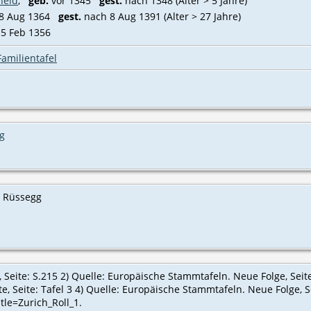
heid
,
geb.
vor 1345
gest.
nach 1348 (Alter > 5 Jahre)
 8 Aug 1364
gest.
nach 8 Aug 1391 (Alter > 27 Jahre)
15 Feb 1356
Familientafel
g
u Rüssegg
 Seite: S.215 2) Quelle: Europäische Stammtafeln. Neue Folge, Seite
Seite: Tafel 3 4) Quelle: Europäische Stammtafeln. Neue Folge, Seite
tle=Zurich_Roll_1.