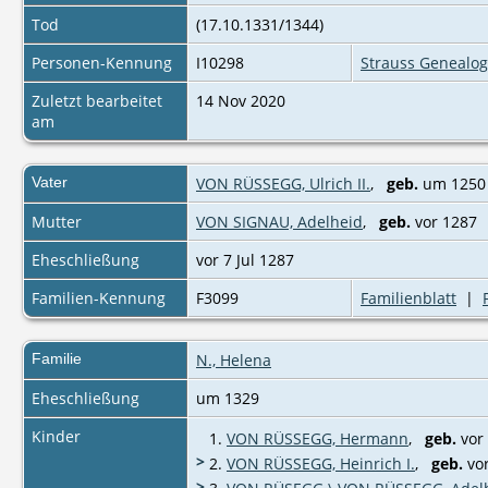
Tod
(17.10.1331/1344)
Personen-Kennung
I10298
Strauss Genealog
Zuletzt bearbeitet
14 Nov 2020
am
Vater
VON RÜSSEGG, Ulrich II.
,
geb.
um 125
Mutter
VON SIGNAU, Adelheid
,
geb.
vor 128
Eheschließung
vor 7 Jul 1287
Familien-Kennung
F3099
Familienblatt
|
Familie
N., Helena
Eheschließung
um 1329
Kinder
1.
VON RÜSSEGG, Hermann
,
geb.
vor
>
2.
VON RÜSSEGG, Heinrich I.
,
geb.
vor
>