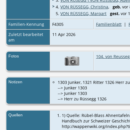
3.
VON RÜSEGG \ VON RÜSSEGG, Adel
>
4.
VON RÜSSEGG, Christina
,
geb.
vor
5.
VON RÜSSEGG, Marqart
gest.
vor 
Familien-Kennung
F4305
Familienblatt
|
Zuletzt bearbeitet
11 Apr 2026
am
Fotos
104. von Reusseg
Notizen
1303 Junker, 1321 Ritter 1326 Herr z
--> Junker ‎1303
--> Junker ‎1303
--> Herr zu Rüssegg ‎1326
Quellen
1) Quelle: Rübel-Blass Ahnentafeln,
Handbuch zur Schweizer Geschichte, 
http://wappenwiki.org/index.php?ti