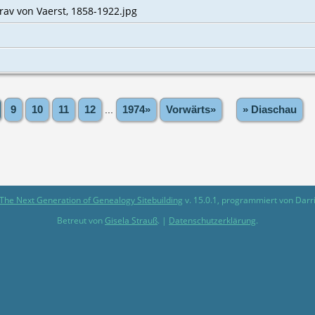
trav von Vaerst, 1858-1922.jpg
9
10
11
12
...
1974»
Vorwärts»
» Diaschau
The Next Generation of Genealogy Sitebuilding
v. 15.0.1, programmiert von Darr
Betreut von
Gisela Strauß
. |
Datenschutzerklärung
.