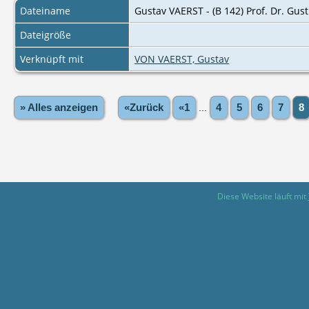
Dateiname
Gustav VAERST - (B 142) Prof. Dr. Gus
Dateigröße
Verknüpft mit
VON VAERST, Gustav
» Alles anzeigen
«Zurück
«1
...
4
5
6
7
8
Diese Website läuft mit