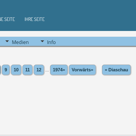
NE SEITE
IHRE SEITE
Medien
Info
9
10
11
12
...
1974»
Vorwärts»
» Diaschau