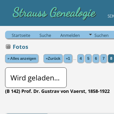
Strauss Genealogie
SEI
Startseite
Suche
Anmelden
Suchen
Fotos
» Alles anzeigen
«Zurück
«1
...
4
5
6
7
8
Wird geladen...
(B 142) Prof. Dr. Gustrav von Vaerst, 1858-1922