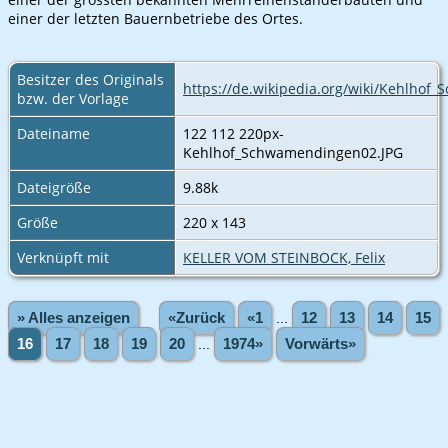
einer der letzten Bauernbetriebe des Ortes.
Besitzer des Originals
https://de.wikipedia.org/wiki/Kehlho
bzw. der Vorlage
Dateiname
122 112 220px-
Kehlhof_Schwamendingen02.JPG
Dateigröße
9.88k
Größe
220 x 143
Verknüpft mit
KELLER VOM STEINBOCK, Felix
» Alles anzeigen
«Zurück
«1
...
12
13
14
15
16
17
18
19
20
...
1974»
Vorwärts»