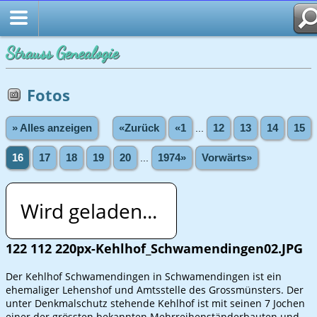
Strauss Genealogie
Fotos
» Alles anzeigen
«Zurück
«1
...
12
13
14
15
16
17
18
19
20
...
1974»
Vorwärts»
Wird geladen...
122 112 220px-Kehlhof_Schwamendingen02.JPG
Der Kehlhof Schwamendingen in Schwamendingen ist ein
ehemaliger Lehenshof und Amtsstelle des Grossmünsters. Der
unter Denkmalschutz stehende Kehlhof ist mit seinen 7 Jochen
einer der grössten bekannten Mehrreihenständerbauten und