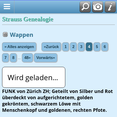
Strauss Genealogie
Wappen
» Alles anzeigen
«Zurück
1
2
3
4
5
6
7
8
...
48»
Vorwärts»
Wird geladen...
FUNK von Zürich ZH; Geteilt von Silber und Rot
überdeckt von aufgerichtetem, golden
gekröntem, schwarzem Löwe mit
Menschenkopf und goldenen, rechten Pfote.