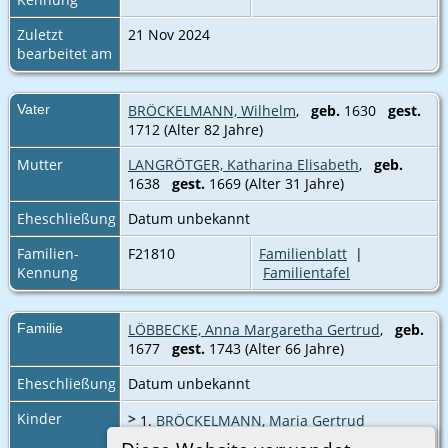
Zuletzt
21 Nov 2024
bearbeitet am
Vater
BRÖCKELMANN, Wilhelm
,
geb.
1630
gest.
1712 (Alter 82 Jahre)
Mutter
LANGRÖTGER, Katharina Elisabeth
,
geb.
1638
gest.
1669 (Alter 31 Jahre)
Eheschließung
Datum unbekannt
Familien-
F21810
Familienblatt
|
Kennung
Familientafel
Familie
LÖBBECKE, Anna Margaretha Gertrud
,
geb.
1677
gest.
1743 (Alter 66 Jahre)
Eheschließung
Datum unbekannt
Kinder
>
1.
BRÖCKELMANN, Maria Gertrud
Wilhelmina
,
geb.
um 1703