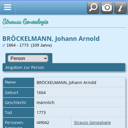
Strauss Genealogie
BRÖCKELMANN, Johann Arnold
1664 - 1773 (109 Jahre)
Angaben zur Person
Name
BRÖCKELMANN
,
Johann Arnold
Geburt
1664
Geschlecht
männlich
Tod
1773
Personen-
I49042
Strauss Genealogie
Kennung