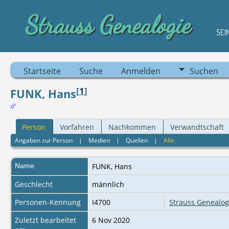
Strauss Genealogie
SEI
Startseite
Suche
Anmelden
Suchen
[
1
]
FUNK, Hans
Person
Vorfahren
Nachkommen
Verwandtschaft
Angaben zur Person
|
Medien
|
Quellen
|
Alle
Name
FUNK
,
Hans
Geschlecht
männlich
Personen-Kennung
I4700
Strauss Genealog
Zuletzt bearbeitet
6 Nov 2020