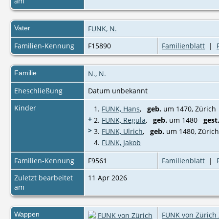
am
Vater
FUNK, N.
Familien-Kennung
F15890
Familienblatt
|
Familie
N., N.
Eheschließung
Datum unbekannt
Kinder
1.
FUNK, Hans
,
geb.
um 1470, Zürich
+
2.
FUNK, Regula
,
geb.
um 1480
gest
>
3.
FUNK, Ulrich
,
geb.
um 1480, Züric
4.
FUNK, Jakob
Familien-Kennung
F9561
Familienblatt
|
Zuletzt bearbeitet
11 Apr 2026
am
Wappen
FUNK von Zürich 