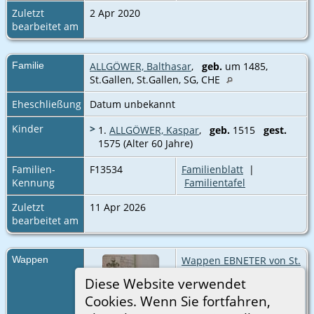
Zuletzt
2 Apr 2020
bearbeitet am
Familie
ALLGÖWER, Balthasar
,
geb.
um 1485,
St.Gallen, St.Gallen, SG, CHE‎
Eheschließung
Datum unbekannt
Kinder
>
1.
ALLGÖWER, Kaspar
,
geb.
1515
gest.
1575 (Alter 60 Jahre)
Familien-
F13534
Familienblatt
|
Kennung
Familientafel
Zuletzt
11 Apr 2026
bearbeitet am
Wappen
Wappen EBNETER von St.
Gallen
Diese Website verwendet
In Silber grüner
Cookies. Wenn Sie fortfahren,
Querbalken.
Wappen der löblichen