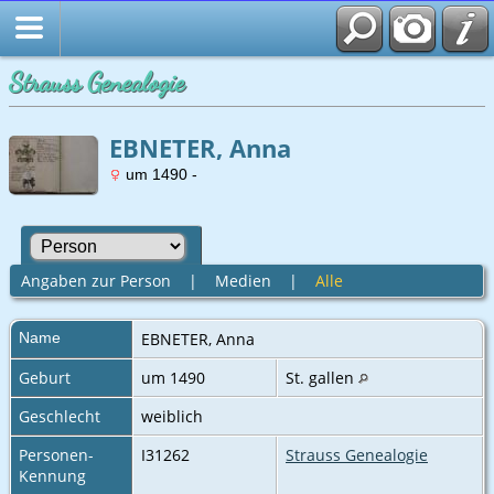
Strauss Genealogie
EBNETER, Anna
um 1490 -
Angaben zur Person
|
Medien
|
Alle
Name
EBNETER
,
Anna
Geburt
um 1490
St. gallen
Geschlecht
weiblich
Personen-
I31262
Strauss Genealogie
Kennung