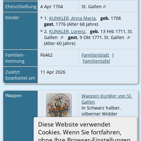
Eheschließung
4 Apr 1704
St. Gallen
Kinder
>
1.
KUNKLER, Anna Maria
,
geb.
1708
gest.
1776 (Alter 68 Jahre)
>
2.
KUNKLER, Lorenz
,
geb.
13 Feb 1711, St.
Gallen
gest.
9 Okt 1771, St. Gallen
(Alter 60 Jahre)
Familien-
F6462
Familienblatt
|
Kennung
Familientafel
Zuletzt
11 Apr 2026
bearbeitet am
Wappen
Wappen Kunkler von St.
Gallen
In Schwarz halber,
silberner Widder
überhöht von zwei
Diese Website verwendet
sechsstrahligen,
Cookies. Wenn Sie fortfahren,
goldenen Sternen.
(Wappen der löblichen
ohne Ihre Browser-Einstellungen