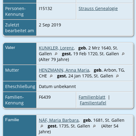
Personen-
I15132
Strauss Genealogie
Kennung
Zuletzt
2 Sep 2019
bearbeitet am
Vater
KUNKLER, Lorenz
,
geb.
2 Mrz 1640, St.
Gallen
gest.
19 Feb 1720, St. Gallen
(Alter 79 Jahre)
Mutter
HENZMANN, Anna Maria
,
geb.
Arbon, TG,
CHE
gest.
24 Jan 1705, St. Gallen
Eheschließung
Datum unbekannt
Familien-
F6439
Familienblatt
|
Kennung
Familientafel
Familie
NÄF, Maria Barbara
,
geb.
1681, St. Gallen
gest.
1735, St. Gallen
(Alter 54
Jahre)