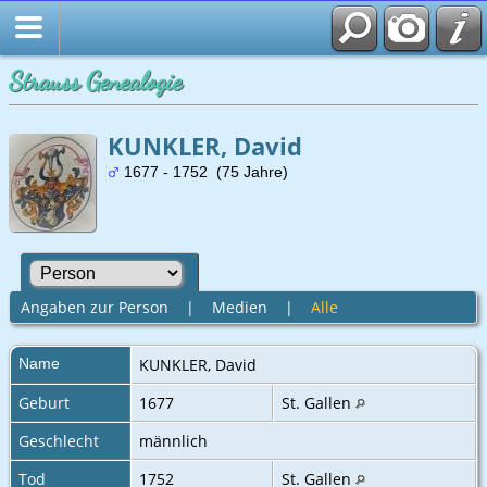
Strauss Genealogie
KUNKLER, David
1677 - 1752 (75 Jahre)
Angaben zur Person
|
Medien
|
Alle
Name
KUNKLER
,
David
Geburt
1677
St. Gallen
Geschlecht
männlich
Tod
1752
St. Gallen