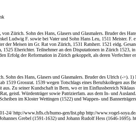
unk
von Zürich. Sohn des Hans, Glasers und Glasmalers. Bruder des Hans (-
kel Ludwig F. sowie bei Vater und Sohn Hans Leu, 1511 Meister. F. erh
eter der Meisen im Gr. Rat von Zürich, 1531 Ratsherr. 1521 eidg. Ges
 1525 Eherichter. Teilnehmer an den Disputationen in Zürich 1523, i
den Erfolg der Reformation in Zürich gekoppelt, als deren Verfechter er 
. Sohn des Hans, Glasers und Glasmalers. Bruder des Ulrich (->). ​1) 
ab 1519 Grossrat. 1539 wegen Totschlags eines Berufskollegen aus Ber
 aus. Zu seiner Kundschaft in Bern, wo er im Einflussbereich Niklaus 
r Rat, geistl. Würdenträger sowie Patrizierfam. aus dem In- und Ausland
Scheiben im Kloster Wettingen (1522) und Wappen- und Bannerträger
2-01-24/ http://www.hfls.ch/humo-gen/list.php http://www.vogel-soya.d
 Johannes Grebel (1591-1632) und Johann Rudolf Hess (1646-1695). ht