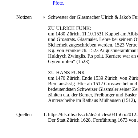
Notizen
Schwester der Glasmacher Ulrich & Jakob F
ZU ULRICH FUNK:
um 1480 Zürich, 11.10.1531 Kappel am Albis, 
und Grossrats. Glasmaler. Lehre bei seinem On
Sicherheit zugeschrieben werden. 1523 Vertr
Kg. von Frankreich. 1523 Augustineramtmann,
Huldrych Zwinglis. F.s polit. Karriere war an 
Gyrenrupfen" (1523).
ZU HANS FUNK
um 1470 Zürich, Ende 1539 Zürich, von Zürich
Bern ansässig. Hier ab 1512 Grossweibel und 
bedeutendsten Schweizer Glasmaler seiner Zeit
zählten u.a. der Berner, Freiburger und Basle
Ämterscheibe im Rathaus Mülhausen (1512), 
Quellen
https://hls-dhs-dss.ch/de/articles/031565/201
Der Statt Zürich 1628, Fortführung 1673 von