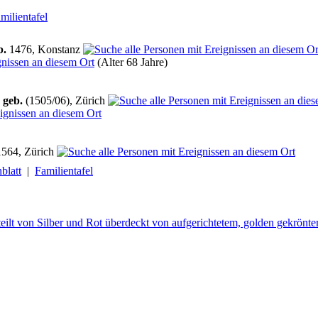
milientafel
b.
1476, Konstanz
(Alter 68 Jahre)
,
geb.
(1505/06), Zürich
564, Zürich
blatt
|
Familientafel
lt von Silber und Rot überdeckt von aufgerichtetem, golden gekrön