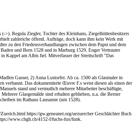
>). ​Regula Ziegler, Tochter des Kleinhans, Ziegelhüttenbesitzers
ielt zahlreiche öffentl. Aufträge, doch kann ihm kein Werk mit
andter zu den Friedensverhandlungen zwischen dem Papst und dem
n Baden und Bern 1528 und in Marburg 1529. Enger Vertrauter
in Kappel am Albis fiel. Mitverfasser der Streitschrift "Das
Madlen Gasser, 2) Anna Lustorfer. Ab ca. 1500 als Glasmaler in
n verbannt. Das dokumentierte Œuvre F.s weist diesen als einen der
Manuels stand und vermutlich mehrere Mitarbeiter beschäftigte,
. Mehrere Glasgemälde sind erhalten geblieben, u.a. die Berner
scheiben im Rathaus Lausanne (um 1528).
e/Zuerich.html https://gw.geneanet.org/uezuercher Geschlächter Buch
tps://www.chgh.ch/4152-f/fuchs-fux/funk.