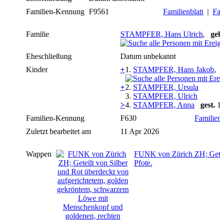
Familien-Kennung
F9561
Familienblatt
|
Fa
Familie
STAMPFER, Hans Ulrich
,
ge
Eheschließung
Datum unbekannt
Kinder
+
1.
STAMPFER, Hans Jakob
+
2.
STAMPFER, Ursula
3.
STAMPFER, Ulrich
>
4.
STAMPFER, Anna
gest.
1
Familien-Kennung
F630
Familien
Zuletzt bearbeitet am
11 Apr 2026
Wappen
FUNK von Zürich ZH; Getei
Pfote.