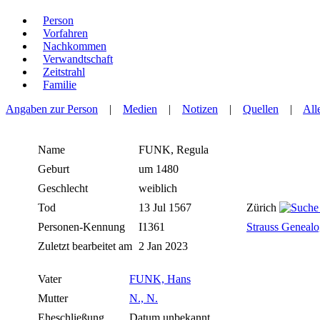
Person
Vorfahren
Nachkommen
Verwandtschaft
Zeitstrahl
Familie
Angaben zur Person
|
Medien
|
Notizen
|
Quellen
|
All
Name
FUNK
,
Regula
Geburt
um 1480
Geschlecht
weiblich
Tod
13 Jul 1567
Zürich
Personen-Kennung
I1361
Strauss Genealo
Zuletzt bearbeitet am
2 Jan 2023
Vater
FUNK, Hans
Mutter
N., N.
Eheschließung
Datum unbekannt